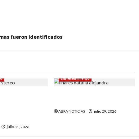
imas fueron identificados
to
Entretenimiento
ombre que
Linares, tiene candidata y
 a Rumba Stereo
espera conquistar la corona
9 años de estar en
ABRA NOTICIAS
julio 29, 2026
ales
julio 31, 2026