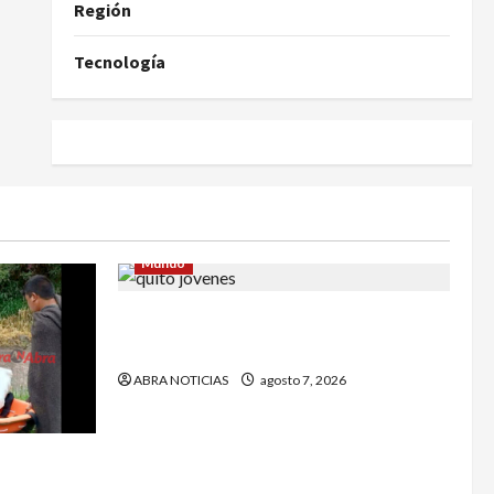
Región
Tecnología
Mundo
Jóvenes salieron de viaje y 4 días
después los hallaron sin vida
ABRA NOTICIAS
agosto 7, 2026
a de un
e Córdoba