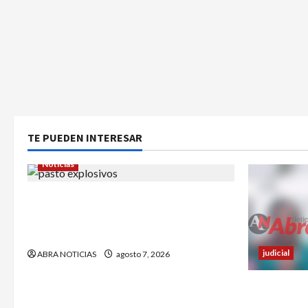
TE PUEDEN INTERESAR
Noticias
En Pasto habrían lanzado artefactos
explosivos contra dos estaciones de
Policía
judicial
ABRA NOTICIAS
agosto 7, 2026
Nariñense m
accidente 