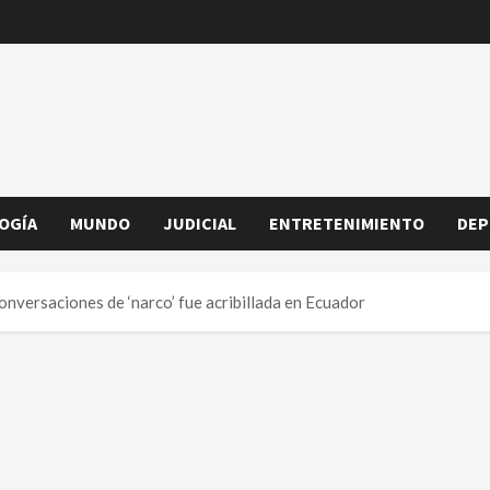
OGÍA
MUNDO
JUDICIAL
ENTRETENIMIENTO
DEP
nversaciones de ‘narco’ fue acribillada en Ecuador