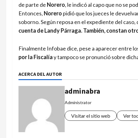
de parte de
Norero
, le indicó al capo que no se po
Entonces,
Norero
pidió que los jueces le devuelv
soborno. Según reposa en el expediente del caso, 
cuenta de Landy Párraga. También, constan otr
Finalmente Infobae dice, pese a aparecer entre lo
por la Fiscalía
y tampoco se pronunció sobre dich
ACERCA DEL AUTOR
adminabra
Administrator
Visitar el sitio web
Ver to