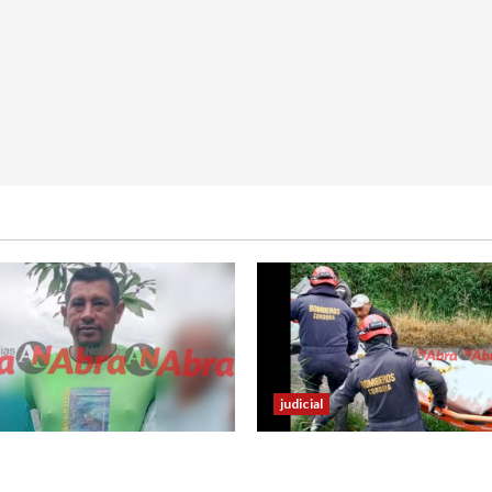
judicial
urió en Cali tras sufrir
Identifican cuerpo sin vid
de tránsito
hombre en el municipio d