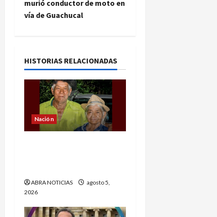
g
murió conductor de moto en
vía de Guachucal
a
c
i
HISTORIAS RELACIONADAS
ó
n
Nación
d
e
Conmoción por el
homicidio de una pareja
e
de adultos mayores
n
ABRA NOTICIAS
agosto 5,
2026
t