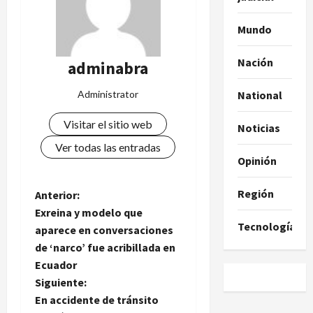
Mundo
Nación
adminabra
Administrator
National
Visitar el sitio web
Noticias
Ver todas las entradas
Opinión
Región
N
Anterior:
Exreina y modelo que
a
Tecnología
aparece en conversaciones
de ‘narco’ fue acribillada en
v
Ecuador
e
Siguiente:
En accidente de tránsito