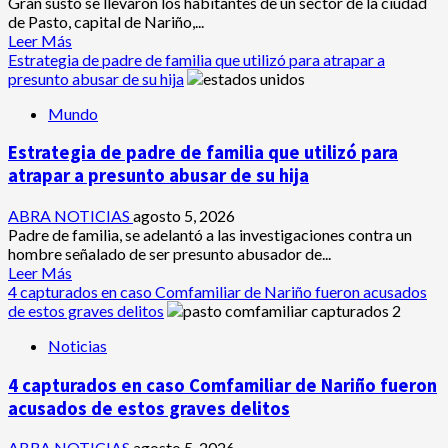
Gran susto se llevaron los habitantes de un sector de la ciudad
Reinado
de Pasto, capital de Nariño,...
del
Leer
Leer Más
Turismo
más
Estrategia de padre de familia que utilizó para atrapar a
2026
acerca
presunto abusar de su hija
de
Mundo
Un
hombre
Estrategia de padre de familia que utilizó para
fue
baleado
atrapar a presunto abusar de su hija
en
plena
ABRA NOTICIAS
agosto 5, 2026
calle
Padre de familia, se adelantó a las investigaciones contra un
en
hombre señalado de ser presunto abusador de...
un
Leer
Leer Más
sector
más
4 capturados en caso Comfamiliar de Nariño fueron acusados
de
acerca
de estos graves delitos
Pasto
de
Noticias
Estrategia
de
4 capturados en caso Comfamiliar de Nariño fueron
padre
de
acusados de estos graves delitos
familia
que
ABRA NOTICIAS
agosto 5, 2026