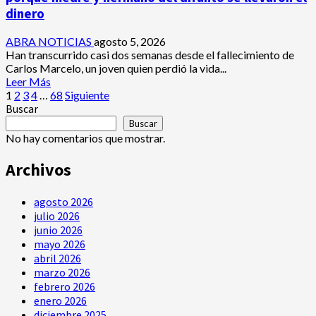
homicidio
dinero
no
pudo
ABRA NOTICIAS
agosto 5, 2026
burlar
Han transcurrido casi dos semanas desde el fallecimiento de
la
Carlos Marcelo, un joven quien perdió la vida...
justicia
Leer
Leer Más
y
Paginación
más
1
2
3
4
…
68
Siguiente
deberá
acerca
Buscar
cumplir
de
de
Buscar
condena
Cerca
entradas
No hay comentarios que mostrar.
de
15
Archivos
días
no
agosto 2026
pueden
enterrar
julio 2026
cadáver
junio 2026
porque
mayo 2026
medre
abril 2026
y
marzo 2026
hermano
febrero 2026
del
enero 2026
difunto
diciembre 2025