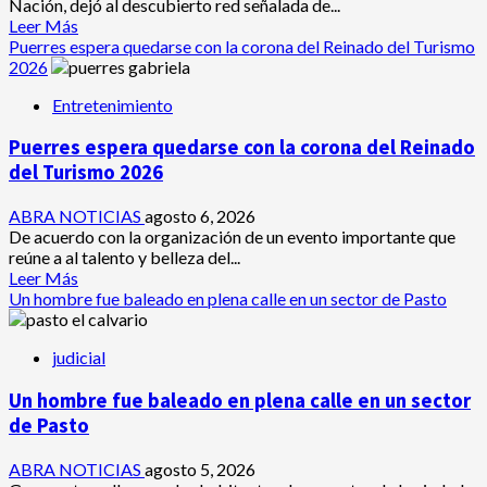
Nación, dejó al descubierto red señalada de...
avanzar
Leer
Leer Más
en
más
Puerres espera quedarse con la corona del Reinado del Turismo
el
acerca
2026
caso
de
de
Entretenimiento
Cayó
Sara
banda
Yuliana
Puerres espera quedarse con la corona del Reinado
‘Los
quien
Quintis’
del Turismo 2026
fue
señalados
quemada
de
ABRA NOTICIAS
agosto 6, 2026
vandalizar
De acuerdo con la organización de un evento importante que
cajeros
reúne a al talento y belleza del...
automáticos.
Leer
Leer Más
Así
más
Un hombre fue baleado en plena calle en un sector de Pasto
delinquían
acerca
de
judicial
Puerres
espera
Un hombre fue baleado en plena calle en un sector
quedarse
con
de Pasto
la
corona
ABRA NOTICIAS
agosto 5, 2026
del