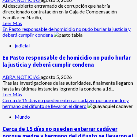
utilizó
Al descubierto entramado de corrupción que habría
para
direccionado contratación en la Caja de Compensación
atrapar
Familiar en Nariño,...
a
Leer
Leer Más
presunto
más
En Pasto responsable de homicidio no pudo burlar la justicia y
abusar
acerca
deberá cumplir condena
de
de
su
judicial
4
hija
capturados
En Pasto responsable de homicidio no pudo burlar
en
caso
la justicia y deberá cumplir condena
Comfamiliar
de
ABRA NOTICIAS
agosto 5, 2026
Nariño
Tras las investigaciones de las autoridades, finalmente llegaron
fueron
hasta las últimas instancias logrando la condena a 16...
acusados
Leer
Leer Más
de
más
Cerca de 15 días no pueden enterrar cadáver porque medre y
estos
acerca
hermano del difunto se llevaron el dinero
graves
de
delitos
Mundo
En
Pasto
Cerca de 15 días no pueden enterrar cadáver
responsable
de
porque medre y hermano del difunto se llevaron el