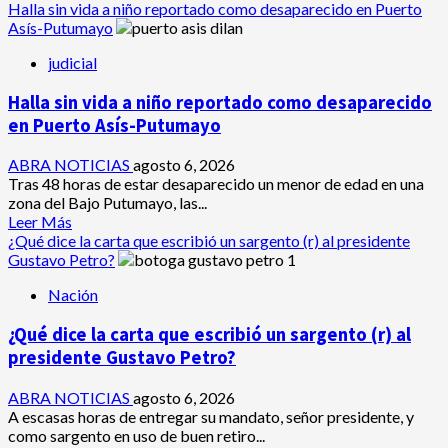
Halla sin vida a niño reportado como desaparecido en Puerto
Asís-Putumayo
judicial
Halla sin vida a niño reportado como desaparecido
en Puerto Asís-Putumayo
ABRA NOTICIAS
agosto 6, 2026
Tras 48 horas de estar desaparecido un menor de edad en una
zona del Bajo Putumayo, las...
Leer
Leer Más
más
¿Qué dice la carta que escribió un sargento (r) al presidente
acerca
Gustavo Petro?
de
Nación
Halla
sin
¿Qué dice la carta que escribió un sargento (r) al
vida
a
presidente Gustavo Petro?
niño
reportado
ABRA NOTICIAS
agosto 6, 2026
como
A escasas horas de entregar su mandato, señor presidente, y
desaparecido
como sargento en uso de buen retiro...