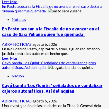
en
Leer
Leer Más
Puerto
más
En Pasto acusan a la Fiscalía de no avanzar en el caso de Sara
Asís-
acerca
Yuliana quien fue quemada
Putumayo
de
Noticias
¿Qué
dice
En Pasto acusan a la Fiscalía de no avanzar en el
la
carta
caso de Sara Yuliana quien fue quemada
que
escribió
ABRA NOTICIAS
agosto 6, 2026
un
En la ciudad de Pasto, capital de Nariño, siguen reclamando
sargento
justicia contra los autores de hecho que...
(r)
Leer
Leer Más
al
más
Cayó banda ‘Los Quintis’ señalados de vandalizar cajeros
presidente
acerca
automáticos. Así delinquían
Gustavo
de
Petro?
Nación
En
Pasto
Cayó banda ‘Los Quintis’ señalados de vandalizar
acusan
a
cajeros automáticos. Así delinquían
la
Fiscalía
ABRA NOTICIAS
agosto 6, 2026
de
Una investigación de las unidades de la Fiscalía General dela
no