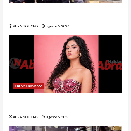
Cayó banda ‘Los Quintis’ señalados de
vandalizar cajeros automáticos. Así delinquían
ABRA NOTICIAS
agosto 6, 2026
Entretenimiento
Puerres espera quedarse con la corona del
Reinado del Turismo 2026
ABRA NOTICIAS
agosto 6, 2026