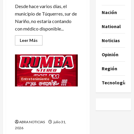
Desde hace varios días, el
Nación
municipio de Túquerres, sur de
Nariño, no estaría contando
National
con médico disponible...
Leer
Noticias
Leer Más
más
acerca
de
Opinión
Denuncian
que
en
Región
Túquerres
no
tiene
Entretenimiento
médico
Tecnología
para
práctica
Este es el nombre que
de
necropsia
reemplazará a Rumba
Stereo después de 29 años
de estar en el aire en Ipiales
ABRA NOTICIAS
julio 31,
2026