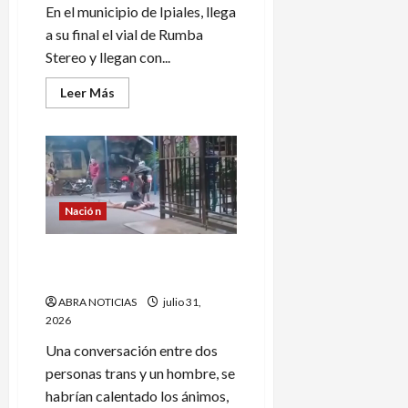
En el municipio de Ipiales, llega
a su final el vial de Rumba
Stereo y llegan con...
Leer
Leer Más
más
acerca
de
Este
es
el
nombre
que
reemplazará
Nación
a
Rumba
Stereo
Hombre peleó con dos trans
después
de
y noqueó a una
29
años
ABRA NOTICIAS
julio 31,
de
2026
estar
en
el
Una conversación entre dos
aire
personas trans y un hombre, se
en
Ipiales
habrían calentado los ánimos,