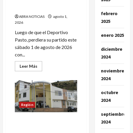
Jugar del Real Madrid
cárcel
reforzará al Deportivo Pasto
febrero
ABRA NOTICIAS
agosto 1,
2025
2026
Luego de que el Deportivo
enero 2025
Pasto, perdiera su partido este
sábado 1 de agosto de 2026
diciembre
con...
2024
Leer
Leer Más
más
noviembre
acerca
2024
de
Jugar
del
Real
octubre
Madrid
reforzará
2024
al
Región
Deportivo
Pasto
septiembre
8 concejales aprobaron
2024
crédito para endeudar al
municipio de La Cruz-Nariño