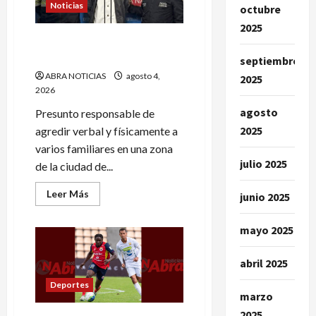
en
Noticias
octubre
San
Pablo
2025
En Pasto por este delito lo
enviaron a la cárcel
septiembre
ABRA NOTICIAS
agosto 4,
2025
2026
agosto
Presunto responsable de
2025
agredir verbal y físicamente a
varios familiares en una zona
julio 2025
de la ciudad de...
Leer
Leer Más
junio 2025
más
acerca
de
mayo 2025
En
Pasto
por
este
abril 2025
delito
lo
Deportes
enviaron
marzo
a
la
2025