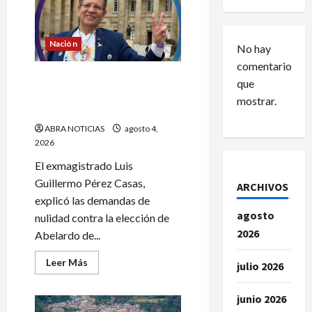
Nación
No hay
comentarios
Las 5 demandas que buscan
que
tumbar a Abelardo de La
mostrar.
Espriella
ABRA NOTICIAS
agosto 4,
2026
El exmagistrado Luis
Guillermo Pérez Casas,
ARCHIVOS
explicó las demandas de
agosto
nulidad contra la elección de
2026
Abelardo de...
Leer
Leer Más
julio 2026
más
acerca
de
junio 2026
Las
5