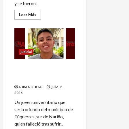
y se fueron...
Leer
Leer Más
más
acerca
de
Hombre
peleó
con
dos
trans
y
judicial
noqueó
a
una
Investigan muerte de
universitario nariñense. ¿Fue
accidental?
ABRA NOTICIAS
julio 31,
2026
Un joven universitario que
sería oriundo del municipio de
Túquerres, sur de Nariño,
quien falleció tras sufrir...