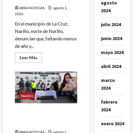
agosto
ABRA NOTICIAS
agosto 1,
2024
2026
En el municipio de La Cruz,
julio 2024
Nariño, norte de Nariño,
junio 2024
denuncian que, faltando menos
de año y...
mayo 2024
Leer
Leer Más
más
acerca
abril 2024
de
8
concejales
marzo
aprobaron
crédito
2024
para
endeudar
Nación
al
febrero
municipio
de
2024
5 capturados por el caso de
La
Cruz-
María Camila. Exigen pena
Nariño
enero 2024
máxima
ABRA NOTICIAS
agosto 1,