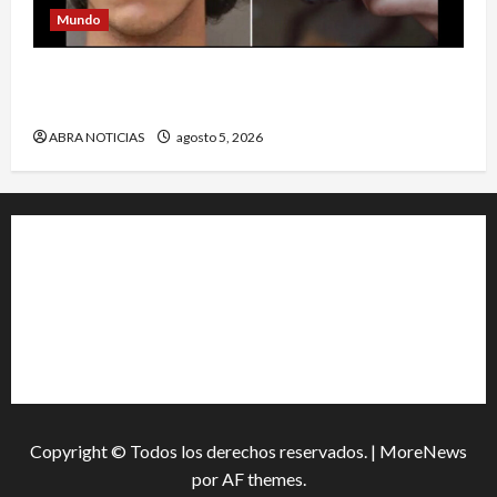
Mundo
Estrategia de padre de familia que utilizó para
atrapar a presunto abusar de su hija
ABRA NOTICIAS
agosto 5, 2026
+202-555-0156
23 Miller Court Hagerstown.
Conway
acenews@support.com
Copyright © Todos los derechos reservados.
|
MoreNews
por AF themes.