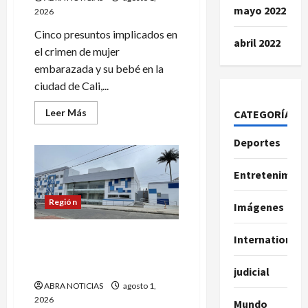
mayo 2022
2026
Cinco presuntos implicados en
abril 2022
el crimen de mujer
embarazada y su bebé en la
ciudad de Cali,...
Leer
Leer Más
CATEGORÍAS
más
acerca
de
Deportes
5
capturados
por
Entretenimien
el
caso
de
Región
Imágenes
María
Camila.
Exigen
Denuncian que en Túquerres
pena
International
máxima
no tiene médico para
práctica de necropsia
judicial
ABRA NOTICIAS
agosto 1,
2026
Mundo