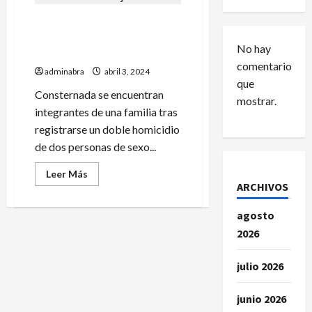
Joven es acusado de segar
la vida con un martillo a su
No hay
madre y tía
comentarios
adminabra
abril 3, 2024
que
Consternada se encuentran
mostrar.
integrantes de una familia tras
registrarse un doble homicidio
de dos personas de sexo...
Leer
Leer Más
más
ARCHIVOS
acerca
de
Joven
agosto
es
acusado
2026
de
segar
la
julio 2026
vida
con
un
junio 2026
martillo
a