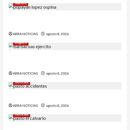
Nación
Reclaman cadáver en Medicina Legal que
falleció en el Inpec. Exigen investigación
ABRA NOTICIAS
agosto 8, 2026
Región
Comunidad de Barbacoas desmiente versiones
del Ejército
ABRA NOTICIAS
agosto 8, 2026
Noticias
Esto dejó accidente en un sector de Pasto
ABRA NOTICIAS
agosto 8, 2026
Noticias
Identifican a víctima baleada en la Comuna