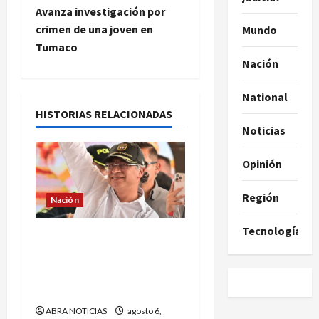
Avanza investigación por
g
crimen de una joven en
Mundo
Tumaco
a
Nación
c
National
i
HISTORIAS RELACIONADAS
Noticias
ó
Opinión
n
Región
Nación
d
Tecnología
e
¿Qué dice la carta que
escribió un sargento (r) al
e
presidente Gustavo
Petro?
n
ABRA NOTICIAS
agosto 6,