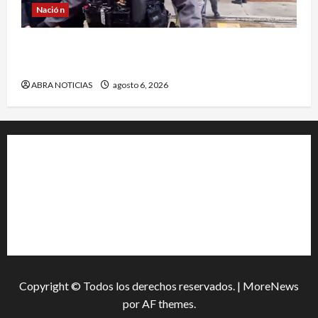
Nación
Cayó banda ‘Los Quintis’ señalados de
vandalizar cajeros automáticos. Así delinquían
ABRA NOTICIAS
agosto 6, 2026
+202-555-0156
23 Miller Court Hagerstown.
Conway
acenews@support.com
Copyright © Todos los derechos reservados.
|
MoreNews
por AF themes.