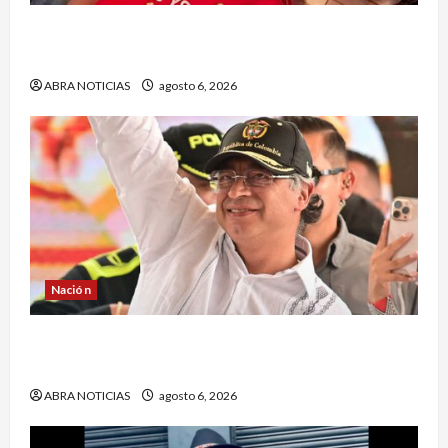
Halla sin vida a niño reportado como
desaparecido en Puerto Asís-Putumayo
ABRA NOTICIAS
agosto 6, 2026
Nación
¿Qué dice la carta que escribió un sargento (r)
al presidente Gustavo Petro?
ABRA NOTICIAS
agosto 6, 2026