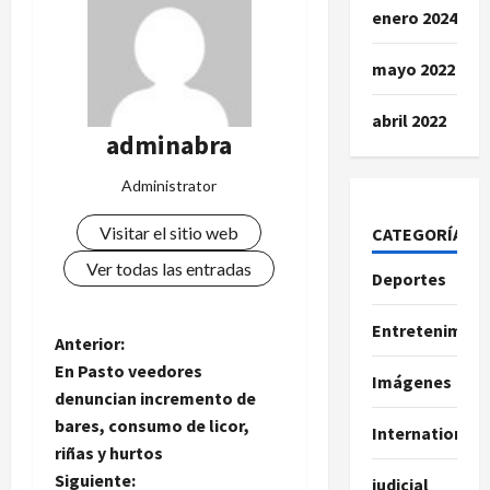
enero 2024
mayo 2022
abril 2022
adminabra
Administrator
Visitar el sitio web
CATEGORÍAS
Ver todas las entradas
Deportes
Entretenimien
N
Anterior:
En Pasto veedores
Imágenes
a
denuncian incremento de
bares, consumo de licor,
International
v
riñas y hurtos
e
Siguiente:
judicial