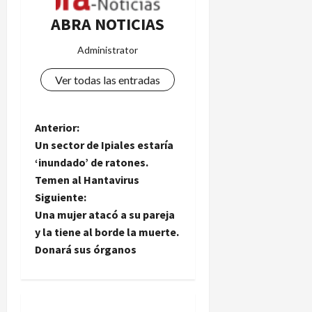
ABRA NOTICIAS
Administrator
Ver todas las entradas
N
Anterior:
Un sector de Ipiales estaría
a
‘inundado’ de ratones.
Temen al Hantavirus
v
Siguiente:
e
Una mujer atacó a su pareja
y la tiene al borde la muerte.
g
Donará sus órganos
a
c