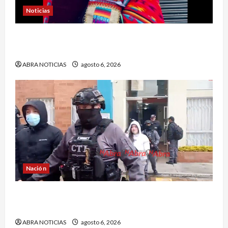
Noticias
En Pasto acusan a la Fiscalía de no avanzar en
el caso de Sara Yuliana quien fue quemada
ABRA NOTICIAS
agosto 6, 2026
Nación
Cayó banda ‘Los Quintis’ señalados de
vandalizar cajeros automáticos. Así delinquían
ABRA NOTICIAS
agosto 6, 2026