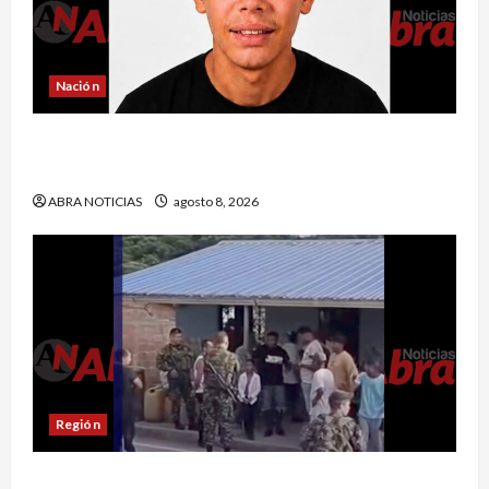
Nación
Reclaman cadáver en Medicina Legal que
falleció en el Inpec. Exigen investigación
ABRA NOTICIAS
agosto 8, 2026
Región
Comunidad de Barbacoas desmiente versiones