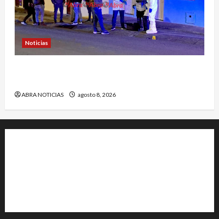
Noticias
Identifican a víctima baleada en la Comuna
Once de Pasto
ABRA NOTICIAS
agosto 8, 2026
+202-555-0156
23 Miller Court Hagerstown.
Conway
acenews@support.com