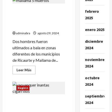
de
moto
Acusan a disidencias de
murió
febrero
en
matar a un taxista e
accidente
2025
en
indígena en Mallama y
vía
Ricaurte
Pasto-
enero 2025
Ipiales
adminabra
agosto 29, 2024
diciembre
Dos hombres fueron
ultimados a bala en zonas
2024
diferentes de los municipios
noviembre
de Ricaurte y Mallama de...
2024
Leer
Leer Más
más
acerca
octubre
de
Acusan
2024
a
Región
disidencias
de
septiembre
matar
En Yacuanquer incautaron
a
2024
un
cargamento de cigarrillos
taxista
de contrabando
e