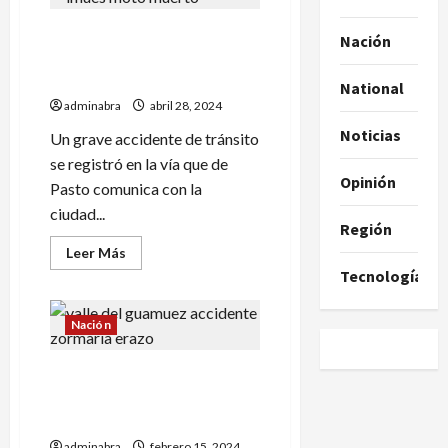
de
camión
Rescataron cadáver de
hallaron
Nación
cadáver
conductor de moto en vía
en
zona
Pasto-Ipiales
National
rural
de
adminabra
abril 28, 2024
Taminango
Noticias
Un grave accidente de tránsito
se registró en la vía que de
Opinión
Pasto comunica con la
ciudad...
Región
Leer
Leer Más
más
Tecnología
acerca
de
Rescataron
cadáver
Nación
de
conductor
de
Mujer murió tras ser
moto
en
arrollada en Puerto Asís-
vía
Putumayo
Pasto-
Ipiales
adminabra
febrero 15, 2024