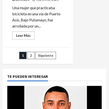
Una mujer que practicaba
bicicleta en una vía de Puerto
Asís, Bajo Putumayo, fue
arrollada por un...
Leer
Leer Más
más
acerca
de
Mujer
murió
Paginación
1
2
Siguiente
tras
ser
arrollada
de
en
Puerto
Asís-
entradas
TE PUEDEN INTERESAR
Putumayo