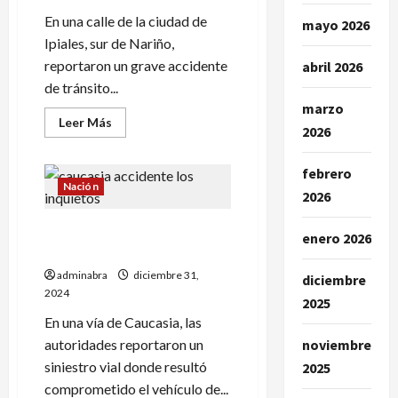
En una calle de la ciudad de
mayo 2026
Ipiales, sur de Nariño,
reportaron un grave accidente
abril 2026
de tránsito...
marzo
Leer
Leer Más
2026
más
acerca
de
En
febrero
Ipiales
Nación
2026
conductor
de
moto
Bus de grupo vallenato se
falleció
enero 2026
tras
accidentó y dejó un fallecido
ser
atropellado
adminabra
diciembre 31,
diciembre
por
2024
un
2025
vehículo
En una vía de Caucasia, las
autoridades reportaron un
noviembre
siniestro vial donde resultó
2025
comprometido el vehículo de...