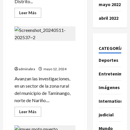
Distrito...
mayo 2022
Leer
Leer Más
más
abril 2022
acerca
de
Accidente
en
vía
a
Tumaco
CATEGORÍAS
Debajo de camión hallaron
dejaría
2
cadáver en zona rural de
fallecidos
Deportes
Taminango
adminabra
mayo 12, 2024
Entretenimien
Avanzan las investigaciones,
en un sector de la zona rural
Imágenes
del municipio de Taminango,
norte de Nariño....
International
Leer
Leer Más
judicial
más
acerca
de
Debajo
Mundo