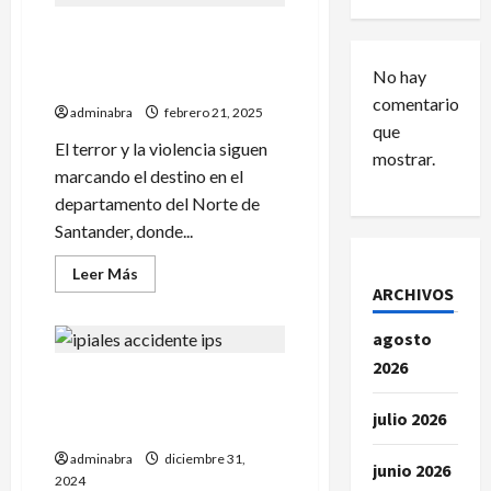
Insurgentes ultimaron a
conductor y quemaron su
No hay
vehículo
comentarios
adminabra
febrero 21, 2025
que
El terror y la violencia siguen
mostrar.
marcando el destino en el
departamento del Norte de
Santander, donde...
Leer
Leer Más
más
ARCHIVOS
acerca
de
Insurgentes
agosto
ultimaron
a
2026
En Ipiales conductor de
conductor
y
moto falleció tras ser
quemaron
julio 2026
su
atropellado por un vehículo
vehículo
adminabra
diciembre 31,
junio 2026
2024