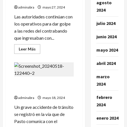
agosto
indígena
adminabra
en
mayo 27, 2024
2024
Mallama
y
Las autoridades continúan con
Ricaurte
julio 2024
los operativos para dar golpe
a las redes del contrabando
junio 2024
que ingresaban con...
Leer
Leer Más
mayo 2024
más
acerca
de
abril 2024
En
Yacuanquer
incautaron
marzo
cargamento
de
Accidente en vía a Tumaco
2024
cigarrillos
de
dejaría 2 fallecidos
contrabando
febrero
adminabra
mayo 18, 2024
2024
Un grave accidente de tránsito
se registró en la vía que de
enero 2024
Pasto comunica con el