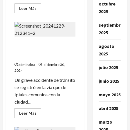
octubre
Leer
Leer Más
2025
más
acerca
de
Bus
septiembre
de
2025
grupo
vallenato
se
Conductor de moto murió
accidentó
agosto
y
en accidente en vía Pasto-
dejó
2025
Ipiales
un
fallecido
adminabra
diciembre 30,
julio 2025
2024
Un grave accidente de tránsito
junio 2025
se registró en la vía que de
Ipiales comunica con la
mayo 2025
ciudad...
abril 2025
Leer
Leer Más
más
acerca
marzo
de
Conductor
2025