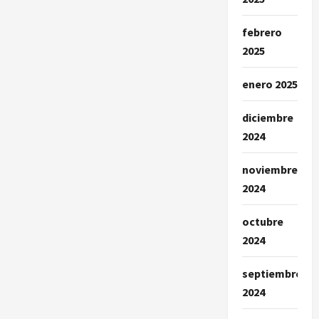
acusan
de
homicidios
febrero
de
líderes
2025
sociales
en
Putumayo
enero 2025
diciembre
2024
noviembre
2024
octubre
2024
septiembre
2024