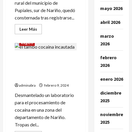
rural del municipio de
mayo 2026
Pupiales, sur de Nariño, quedó
consternada tras registrarse...
abril 2026
Leer
Leer Más
más
marzo
acerca
de
Región
2026
Acribillaron
a
un
febrero
En El Tambo militares
hombre
en
incautaron cerca de 2
2026
zona
rural
toneladas de cocaína.
de
Destruyeron labort¡atorio
Pupiales
enero 2026
adminabra
febrero 9, 2024
diciembre
Desmantelado un laboratorio
2025
para el procesamiento de
cocaína en una zona del
noviembre
departamento de Nariño.
2025
Tropas del...