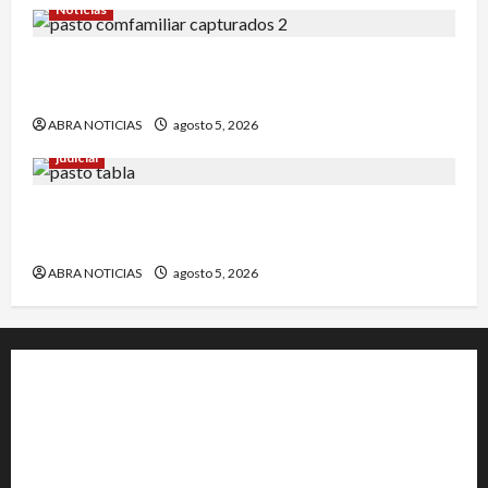
Noticias
4 capturados en caso Comfamiliar de Nariño
fueron acusados de estos graves delitos
ABRA NOTICIAS
agosto 5, 2026
judicial
En Pasto responsable de homicidio no pudo
burlar la justicia y deberá cumplir condena
ABRA NOTICIAS
agosto 5, 2026
+202-555-0156
23 Miller Court Hagerstown.
Conway