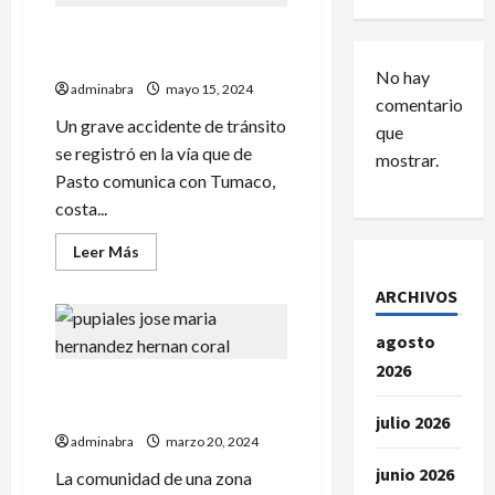
Esto dejó fuerte choque
vehicular en vía de Mallama
No hay
adminabra
mayo 15, 2024
comentarios
Un grave accidente de tránsito
que
se registró en la vía que de
mostrar.
Pasto comunica con Tumaco,
costa...
Leer
Leer Más
más
acerca
ARCHIVOS
de
Esto
dejó
agosto
fuerte
choque
2026
vehicular
Acribillaron a un hombre en
en
vía
zona rural de Pupiales
de
julio 2026
Mallama
adminabra
marzo 20, 2024
junio 2026
La comunidad de una zona