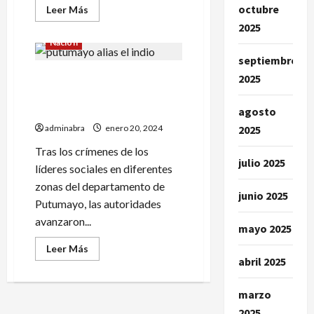
octubre
Leer
Leer Más
más
2025
acerca
de
Nación
En
El
septiembre
Tambo
‘El Indio’ lo acusan de
militares
2025
incautaron
homicidios de líderes
cerca
de
sociales en Putumayo
agosto
2
toneladas
adminabra
enero 20, 2024
2025
de
cocaína.
Tras los crímenes de los
Destruyeron
julio 2025
labort¡atorio
líderes sociales en diferentes
zonas del departamento de
junio 2025
Putumayo, las autoridades
avanzaron...
mayo 2025
Leer
Leer Más
más
abril 2025
acerca
de
‘El
marzo
Indio’
lo
2025