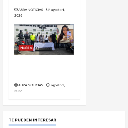
Abelardo de La Espriella
ABRA NOTICIAS
agosto 4,
2026
Nación
5 capturados por el caso
de María Camila. Exigen
pena máxima
ABRA NOTICIAS
agosto 1,
2026
TE PUEDEN INTERESAR