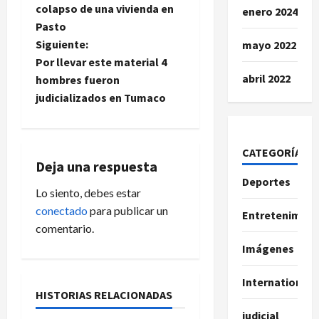
a
colapso de una vivienda en
enero 2024
Pasto
v
Siguiente:
mayo 2022
e
Por llevar este material 4
abril 2022
hombres fueron
g
judicializados en Tumaco
a
c
CATEGORÍAS
Deja una respuesta
Deportes
i
Lo siento, debes estar
conectado
para publicar un
ó
Entretenimien
comentario.
n
Imágenes
d
International
HISTORIAS RELACIONADAS
e
judicial