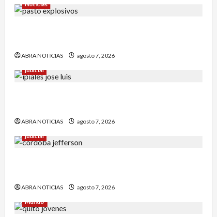
Noticias
En Pasto habrían lanzado artefactos explosivos
contra dos estaciones de Policía
ABRA NOTICIAS
agosto 7, 2026
judicial
Nariñense murió en Cali tras sufrir accidente de
tránsito
ABRA NOTICIAS
agosto 7, 2026
judicial
Identifican cuerpo sin vida de un hombre en el
municipio de Córdoba
ABRA NOTICIAS
agosto 7, 2026
Mundo