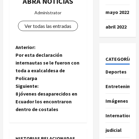
ABRA NOTICIAS
mayo 2022
Administrator
Ver todas las entradas
abril 2022
N
Anterior:
Por esta declaración
CATEGORÍAS
a
internautas se le fueron con
toda a exalcaldesa de
Deportes
v
Policarpa
e
Siguiente:
Entretenimien
8 jóvenes desaparecidos en
g
Imágenes
Ecuador los encontraron
dentro de costales
a
International
c
judicial
HISTORIAS RELACIONADAS