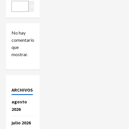
Buscar
n
d
No hay
e
comentarios
e
que
mostrar.
n
t
r
ARCHIVOS
a
agosto
d
2026
a
julio 2026