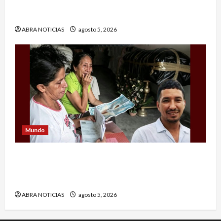
En Pasto responsable de homicidio no pudo
burlar la justicia y deberá cumplir condena
ABRA NOTICIAS
agosto 5, 2026
Mundo
Cerca de 15 días no pueden enterrar cadáver
porque medre y hermano del difunto se
llevaron el dinero
ABRA NOTICIAS
agosto 5, 2026