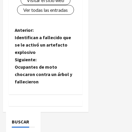
Visitar el sitio web
Ver todas las entradas
N
Anterior:
Identifican a fallecido que
a
se le activó un artefacto
explosivo
v
Siguiente:
e
Ocupantes de moto
chocaron contra un árbol y
g
fallecieron
a
c
i
BUSCAR
ó