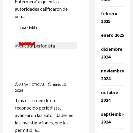
Enfermera’, a quien las
autoridades calificaron de
febrero
una...
2025
Leer
Leer Más
más
enero 2025
acerca
de
Nación
Por
‘La
diciembre
Enfermera’
2024
Tres capturados por el
pagan
$100
homicidio de periodista
millones
de
judicial. ¿Por qué lo
noviembre
recompensa.
mataron?
Participaría
2024
de
ABRA NOTICIAS
junio 10,
una
masacre
2026
octubre
2024
Tras el crimen de un
reconocido periodista,
septiembre
avanzaron las autoridades en
2024
las investigaciones, que les
permitió la...