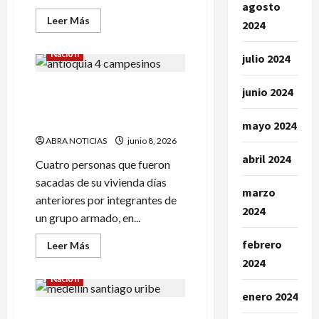
agosto
Leer
Leer Más
2024
más
acerca
de
Nación
julio 2024
Tres
capturados
por
Acusan a las disidencias de
el
junio 2024
homicidio
‘Calarcá de matar a
de
periodista
campesinos
mayo 2024
judicial.
¿Por
ABRA NOTICIAS
junio 8, 2026
qué
abril 2024
lo
Cuatro personas que fueron
mataron?
sacadas de su vivienda días
marzo
anteriores por integrantes de
2024
un grupo armado, en...
febrero
Leer
Leer Más
más
2024
acerca
de
Nación
Acusan
a
enero 2024
las
Ratifican condena a 28 años
disidencias