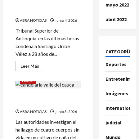
de
mayo 2022
de cárcel a Santiago Uribe.
‘Calarcá
de
Estos fueron los delitos
matar
abril 2022
a
ABRA NOTICIAS
junio 4, 2026
campesinos
Tribunal Superior de
Antioquia, en las últimas horas
condena a Santiago Uribe
CATEGORÍAS
Vélez a 28 años de...
Deportes
Leer
Leer Más
más
acerca
Entretenimien
de
Nación
Ratifican
condena
a
Imágenes
En un cultivo hallaron
28
años
cuatro jóvenes sin vida
de
International
cárcel
ABRA NOTICIAS
junio 3, 2026
a
Santiago
Las autoridades investigan el
judicial
Uribe.
Estos
hallazgo de cuatro cuerpos sin
fueron
los
Mundo
vida en un cultivo de caña del