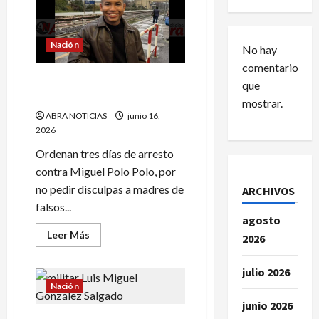
Nación
No hay
comentarios
Lo enviarán a la cárcel a
que
Miguel Polo Polo
mostrar.
ABRA NOTICIAS
junio 16,
2026
Ordenan tres días de arresto
contra Miguel Polo Polo, por
no pedir disculpas a madres de
ARCHIVOS
falsos...
agosto
Leer
Leer Más
2026
más
acerca
de
julio 2026
Lo
enviarán
Nación
a
la
junio 2026
cárcel