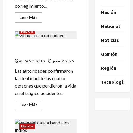
delitos
corregimiento...
Nación
Leer
Leer Más
más
acerca
National
de
Nación
En
un
Noticias
cultivo
Identifican a las 4 víctimas
hallaron
cuatro
del accidente aéreo
Opinión
jóvenes
sin
ABRA NOTICIAS
junio 2, 2026
vida
Región
Las autoridades confirmaron
la identidad de las cuatro
Tecnología
personas que perdieron la vida
en el trágico accidente...
Leer
Leer Más
más
acerca
de
Identifican
a
Nación
las