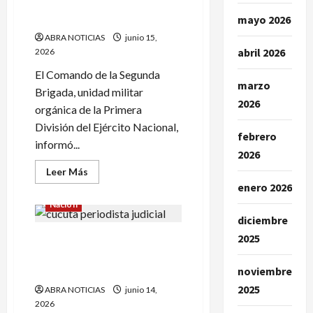
Militar de comunicaciones
a
Miguel
murió electrocutado
mayo 2026
Polo
Polo
ABRA NOTICIAS
junio 15,
abril 2026
2026
El Comando de la Segunda
marzo
Brigada, unidad militar
2026
orgánica de la Primera
División del Ejército Nacional,
febrero
informó...
2026
Leer
Leer Más
más
enero 2026
acerca
de
Nación
Militar
diciembre
de
comunicaciones
2025
Presuntos integrantes de la
murió
electrocutado
banda ‘La Familia de la P’
noviembre
mató a periodista
2025
ABRA NOTICIAS
junio 14,
2026