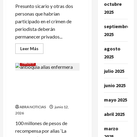
octubre
Presunto sicario y otras dos
2025
personas que habrían
participado en el crimen de
septiembre
periodista deberán
2025
permanecer privados...
agosto
Leer
Leer Más
más
2025
acerca
de
Nación
Presuntos
integrantes
julio 2025
de
Por ‘La Enfermera’ pagan
la
banda
junio 2025
$100 millones de
‘La
Familia
recompensa. Participaría de
de
una masacre
mayo 2025
la
P’
ABRA NOTICIAS
junio 12,
mató
a
2026
abril 2025
periodista
100 millones de pesos de
marzo
recompensa por alias ‘La
2025