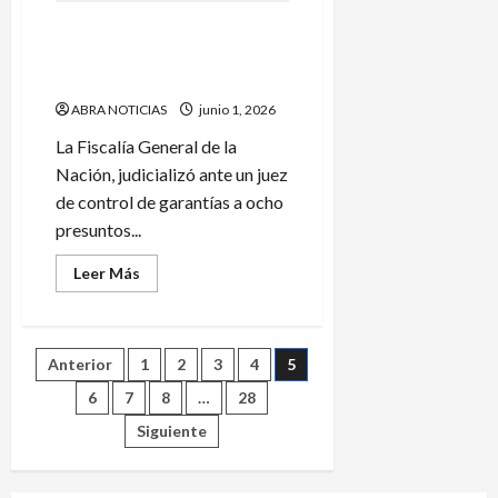
4
víctimas
Ocho presuntos integrantes
del
accidente
de ‘Los Indios’ fueron
aéreo
judicializados
ABRA NOTICIAS
junio 1, 2026
La Fiscalía General de la
Nación, judicializó ante un juez
de control de garantías a ocho
presuntos...
Leer
Leer Más
más
acerca
de
Ocho
presuntos
Paginación
Anterior
1
2
3
4
5
integrantes
de
‘Los
6
7
8
…
28
de
Indios’
fueron
Siguiente
judicializados
entradas