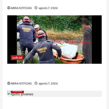
tránsito
ABRA NOTICIAS
agosto 7, 2026
judicial
Identifican cuerpo sin vida de un hombre en el
municipio de Córdoba
ABRA NOTICIAS
agosto 7, 2026
Mundo
Jóvenes salieron de viaje y 4 días después los