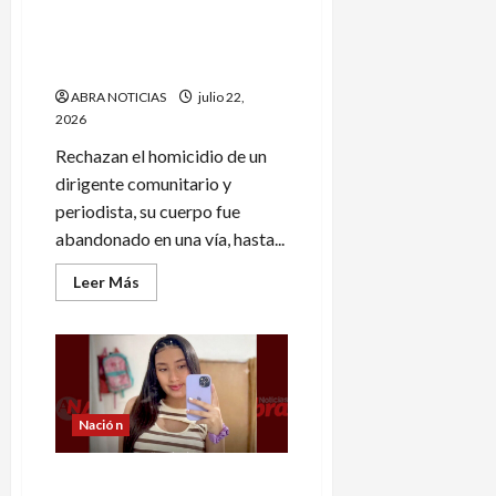
lo
Atribuyen a grupo armado
ultimaron
a
del homicidio de líder social
bala
en
y periodista
Puerto
Asís
ABRA NOTICIAS
julio 22,
2026
Rechazan el homicidio de un
dirigente comunitario y
periodista, su cuerpo fue
abandonado en una vía, hasta...
Leer
Leer Más
más
acerca
de
Atribuyen
a
grupo
armado
del
homicidio
Nación
de
líder
social
Una joven embarazada salió
y