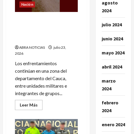
agosto
su
Nación
vida
2024
y
no
Enfrentamientos en Cauca
resistió
julio 2024
dejaría dos guerrilleros
muertos y 7 militares
junio 2024
heridos
ABRA NOTICIAS
julio 23,
mayo 2024
2026
Los enfrentamientos
abril 2024
continúan en una zona del
departamento del Cauca,
marzo
entre unidades militares e
2024
integrantes de grupos...
febrero
Leer
Leer Más
más
2024
acerca
de
Enfrentamientos
enero 2024
en
Cauca
dejaría