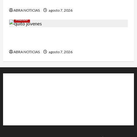
municipio de Córdoba
ABRA NOTICIAS
agosto 7, 2026
Mundo
Jóvenes salieron de viaje y 4 días después los
hallaron sin vida
ABRA NOTICIAS
agosto 7, 2026
+202-555-0156
23 Miller Court Hagerstown.
Conway
acenews@support.com