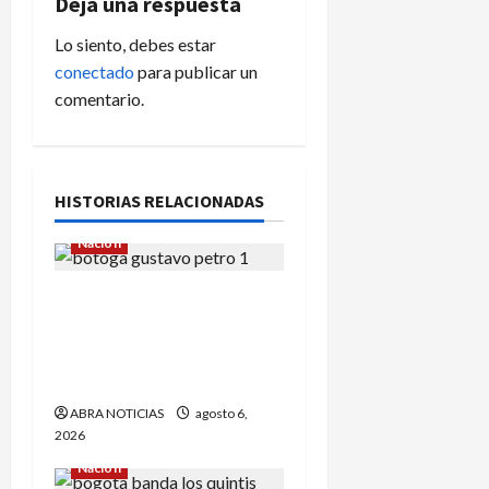
i
Deja una respuesta
Lo siento, debes estar
ó
conectado
para publicar un
n
comentario.
d
e
HISTORIAS RELACIONADAS
e
Nación
n
¿Qué dice la carta que
t
escribió un sargento (r) al
presidente Gustavo
r
Petro?
a
ABRA NOTICIAS
agosto 6,
2026
d
Nación