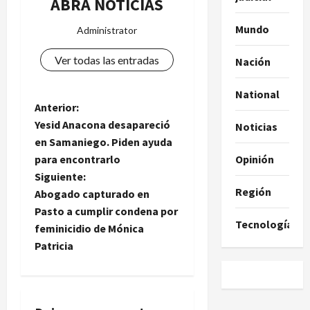
ABRA NOTICIAS
Mundo
Administrator
Ver todas las entradas
Nación
National
N
Anterior:
Yesid Anacona desapareció
Noticias
a
en Samaniego. Piden ayuda
para encontrarlo
Opinión
v
Siguiente:
Región
e
Abogado capturado en
Pasto a cumplir condena por
g
Tecnología
feminicidio de Mónica
Patricia
a
c