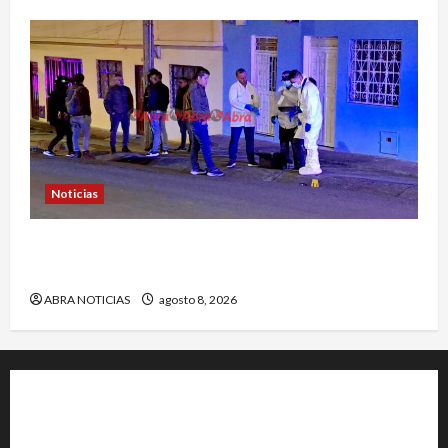
Noticias
Identifican a víctima baleada en la Comuna
Once de Pasto
ABRA NOTICIAS
agosto 8, 2026
+202-555-0156
23 Miller Court Hagerstown.