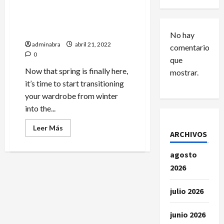
New Party-Ready Platform
Heels
No hay
adminabra
abril 21, 2022
comentarios
0
que
Now that spring is finally here,
mostrar.
it’s time to start transitioning
your wardrobe from winter
into the...
Leer
Leer Más
ARCHIVOS
más
acerca
de
agosto
New
Party-
2026
Ready
Platform
Heels
julio 2026
junio 2026