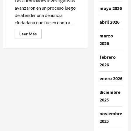
Las autoridades investigativas
avanzaron en un proceso luego
mayo 2026
de atender una denuncia
abril 2026
ciudadana que fue en contra...
Leer
Leer Más
marzo
más
acerca
2026
de
En
Ipiales
febrero
investigadores
habrían
2026
detenido
a
un
enero 2026
uniformado
de
la
Policía
diciembre
Nacional
2025
noviembre
2025