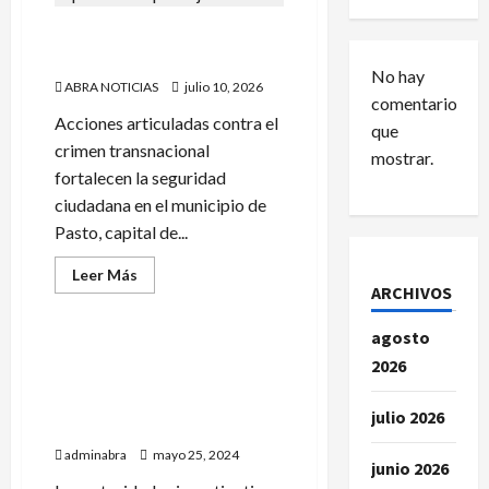
En Pasto cayó extranjero
buscado por interpol roja
No hay
ABRA NOTICIAS
julio 10, 2026
comentarios
Acciones articuladas contra el
que
crimen transnacional
mostrar.
fortalecen la seguridad
ciudadana en el municipio de
Pasto, capital de...
Leer
Leer Más
más
ARCHIVOS
Noticias
acerca
de
En
agosto
Pasto
En Ipiales investigadores
2026
cayó
habrían detenido a un
extranjero
buscado
uniformado de la Policía
por
julio 2026
Nacional
interpol
roja
adminabra
mayo 25, 2024
junio 2026