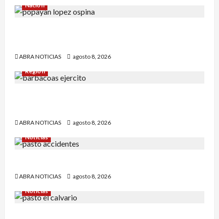
Nación
Reclaman cadáver en Medicina Legal que
falleció en el Inpec. Exigen investigación
ABRA NOTICIAS
agosto 8, 2026
Región
Comunidad de Barbacoas desmiente versiones
del Ejército
ABRA NOTICIAS
agosto 8, 2026
Noticias
Esto dejó accidente en un sector de Pasto
ABRA NOTICIAS
agosto 8, 2026
Noticias
Identifican a víctima baleada en la Comuna