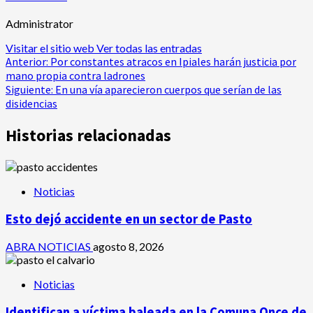
Administrator
Visitar el sitio web
Ver todas las entradas
Navegación
Anterior:
Por constantes atracos en Ipiales harán justicia por
mano propia contra ladrones
de
Siguiente:
En una vía aparecieron cuerpos que serían de las
disidencias
entradas
Historias relacionadas
Noticias
Esto dejó accidente en un sector de Pasto
ABRA NOTICIAS
agosto 8, 2026
Noticias
Identifican a víctima baleada en la Comuna Once de