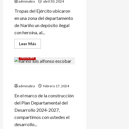
años
adminabra
abril 30, 2024
de
cárcel
Tropas del Ejército ubicaron
por
este
en una zona del departamento
delito
de Nariño un depósito ilegal
con heroína, al...
Leer
Leer Más
más
acerca
de
Noticias
Hallan
cargamento
de
Así va el Plan Desarrollo de
heroína
en
la Gobernación de Nariño
Buesaco
al
adminabra
febrero 17, 2024
parecer
sería
En el marco de la construcción
del
Eln
del Plan Departamental del
Desarrollo 2024-2027,
compartimos con ustedes el
desarrollo...