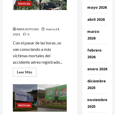
joven
Noticias
desde
mayo 2026
Centroámerica
a
De luto Buesaco y Tumaco,
Buesaco
abril 2026
pierden a dos militares
ABRA NOTICIAS
marzo 24,
marzo
2026
0
2026
Con el pasar de las horas, se
van conociendo a más
febrero
víctimas mortales del
2026
accidente aéreo registrado...
enero 2026
Leer
Leer Más
más
acerca
diciembre
de
De
2025
luto
Buesaco
y
noviembre
Tumaco,
pierden
Noticias
2025
a
dos
militares