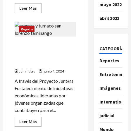
mayo 2022
Leer
Leer Más
más
acerca
abril 2022
de
Investigación
esclarecen
Región
homicidio.
A
la
Estos son los
cárcel
CATEGORÍAS
presuntos
emprendimientos de
agresores
jóvenes de 4 municipios en
Deportes
Nariño
adminabra
junio 4, 2024
Entretenimien
A través del Proyecto Junt@s:
Imágenes
Fortalecimiento de iniciativas
económicas lideradas por
International
jóvenes organizadas que
contribuyen para el...
judicial
Leer
Leer Más
más
Mundo
acerca