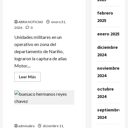
Militares capturan a ‘Motor’
contra
una
en Buesaco. «Era el terror
candidata
febrero
nariñense
del norte de Nariño»
2025
ABRA NOTICIAS
enero 31,
2026
0
enero 2025
Unidades militares en un
operativo en zona del
diciembre
departamento de Nariño,
2024
lograron la captura de alias
Motor,...
noviembre
2024
Leer
Leer Más
más
acerca
de
octubre
Militares
2024
capturan
a
‘Motor’
en
septiembre
A bala fueron ultimados dos
Buesaco.
«Era
2024
hermanos en Buesaco
el
terror
adminabra
diciembre 11,