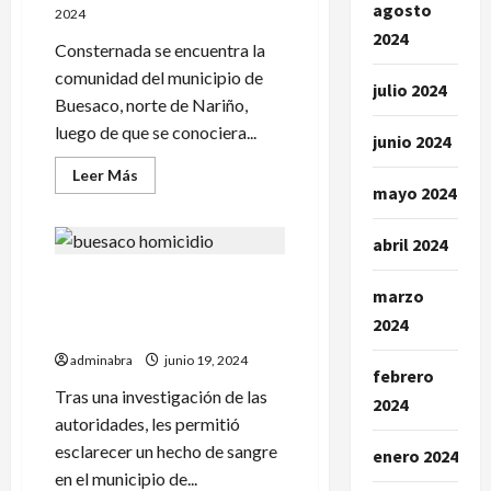
del
agosto
2024
norte
de
2024
Nariño»
Consternada se encuentra la
comunidad del municipio de
julio 2024
Buesaco, norte de Nariño,
luego de que se conociera...
junio 2024
Leer
Leer Más
más
mayo 2024
acerca
de
A
abril 2024
bala
fueron
Investigación esclarecen
ultimados
marzo
dos
homicidio. A la cárcel
hermanos
2024
en
presuntos agresores
Buesaco
adminabra
junio 19, 2024
febrero
Tras una investigación de las
2024
autoridades, les permitió
esclarecer un hecho de sangre
enero 2024
en el municipio de...