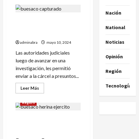
de
Estos
son
Nación
los
En Nariño un hombre fue
emprendimientos
de
condenado a 16 años de
National
jóvenes
de
cárcel por este delito
4
Noticias
municipios
adminabra
mayo 10, 2024
en
Nariño
Las autoridades judiciales
Opinión
luego de avanzar en una
investigación, les permitió
Región
enviar a la cárcel a presuntos...
Tecnología
Leer
Leer Más
más
acerca
de
Región
En
Nariño
un
Hallan cargamento de
hombre
fue
heroína en Buesaco al
condenado
a
parecer sería del Eln
16