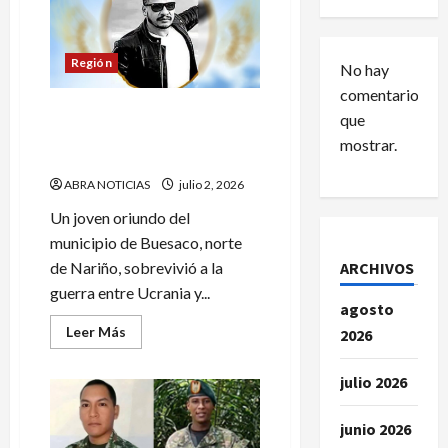
Región
No hay
comentarios
Logran repatriar cuerpo de
que
un joven desde
mostrar.
Centroámerica a Buesaco
ABRA NOTICIAS
julio 2, 2026
Un joven oriundo del
municipio de Buesaco, norte
ARCHIVOS
de Nariño, sobrevivió a la
guerra entre Ucrania y...
agosto
Leer
Leer Más
2026
más
acerca
de
julio 2026
Logran
repatriar
cuerpo
junio 2026
de
un