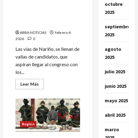
octubre
Esta es la queja que
radicaron en la Procuraduría
2025
contra una candidata
nariñense
septiembre
ABRA NOTICIAS
febrero 4,
2025
2026
0
agosto
Las vías de Nariño, se llenan de
vallas de candidatos, que
2025
aspiran llegar al congreso con
julio 2025
los...
Leer
Leer Más
junio 2025
más
acerca
de
mayo 2025
Esta
es
la
queja
abril 2025
que
radicaron
Región
en
marzo
la
Procuraduría
2025