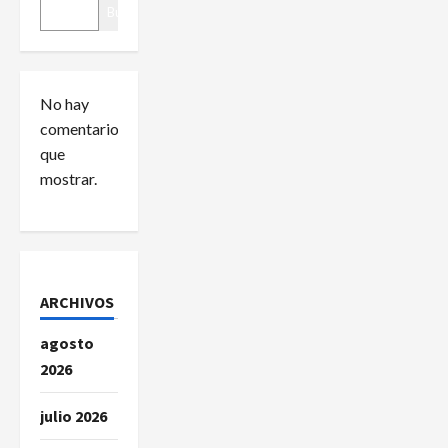
n
Buscar
d
e
No hay
e
comentarios
que
n
mostrar.
t
r
a
ARCHIVOS
d
agosto
2026
a
julio 2026
s