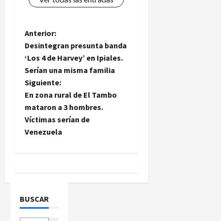
N
Anterior:
Desintegran presunta banda
a
‘Los 4 de Harvey’ en Ipiales.
Serían una misma familia
v
Siguiente:
e
En zona rural de El Tambo
mataron a 3 hombres.
g
Víctimas serían de
Venezuela
a
c
i
ó
BUSCAR