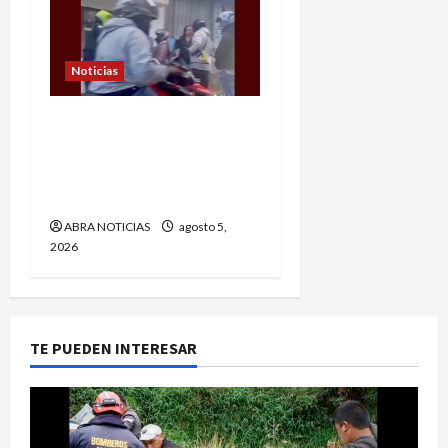
Noticias
En Pasto siguen las
presuntas amenazas de
los ‘gota a gota’. Este fue
el caso
ABRA NOTICIAS
agosto 5,
2026
TE PUEDEN INTERESAR