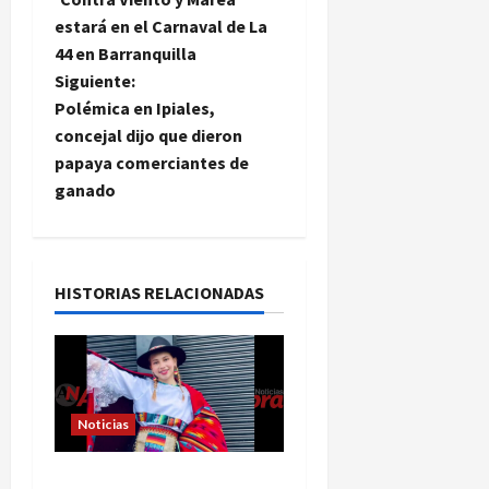
estará en el Carnaval de La
v
44 en Barranquilla
e
Siguiente:
Polémica en Ipiales,
g
concejal dijo que dieron
papaya comerciantes de
a
ganado
c
i
HISTORIAS RELACIONADAS
ó
n
d
Noticias
e
En Pasto acusan a la