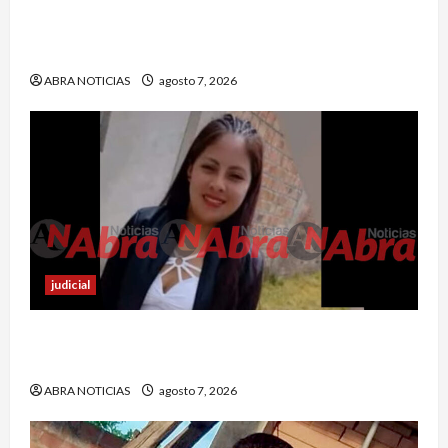
Jóvenes salieron de viaje y 4 días después los
hallaron sin vida
ABRA NOTICIAS
agosto 7, 2026
judicial
En Ipiales investigan muerte de una joven. La
habrían apuñalado
ABRA NOTICIAS
agosto 7, 2026