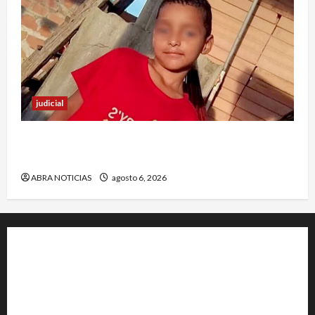
judicial
Halla sin vida a niño reportado como
desaparecido en Puerto Asís-Putumayo
ABRA NOTICIAS
agosto 6, 2026
+202-555-0156
23 Miller Court Hagerstown.
Conway