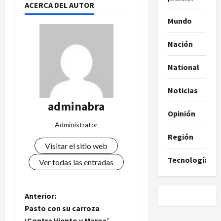
ACERCA DEL AUTOR
Mundo
Nación
National
Noticias
adminabra
Opinión
Administrator
Región
Visitar el sitio web
Tecnología
Ver todas las entradas
N
Anterior:
Pasto con su carroza
a
‘Contra Viento y Marea’