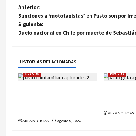
N
Anterior:
Sanciones a ‘mototaxistas’ en Pasto son por irr
a
Siguiente:
v
Duelo nacional en Chile por muerte de Sebastiá
e
g
HISTORIAS RELACIONADAS
a
Noticias
Noticias
c
4 capturados en caso
En Pasto sigu
i
Comfamiliar de Nariño fueron
amenazas de l
acusados de estos graves
Este fue el c
ó
delitos
ABRA NOTICIAS
n
ABRA NOTICIAS
agosto 5, 2026