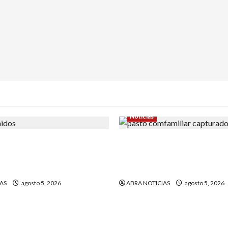
Noticias
 de padre de familia que
4 capturados en caso Com
ra atrapar a presunto
Nariño fueron acusados de
su hija
graves delitos
AS
agosto 5, 2026
ABRA NOTICIAS
agosto 5, 2026