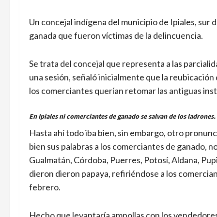
Un concejal indígena del municipio de Ipiales, sur
ganada que fueron víctimas de la delincuencia.
Se trata del concejal que representa a las parciali
una sesión, señaló inicialmente que la reubicación
los comerciantes querían retomar las antiguas inst
En Ipiales ni comerciantes de ganado se salvan de los ladrones. 
Hasta ahí todo iba bien, sin embargo, otro pronunc
bien sus palabras a los comerciantes de ganado, no
Gualmatán, Córdoba, Puerres, Potosí, Aldana, Pupia
dieron dieron papaya, refiriéndose a los comercian
febrero.
Hecho que levantaría ampollas con los vendedore