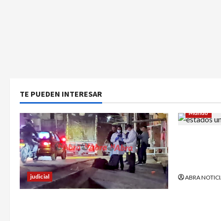
TE PUEDEN INTERESAR
Mundo
Estrategia
utilizó pa
abusar de 
judicial
ABRA NOTICI
Un hombre fue baleado en plena
calle en un sector de Pasto