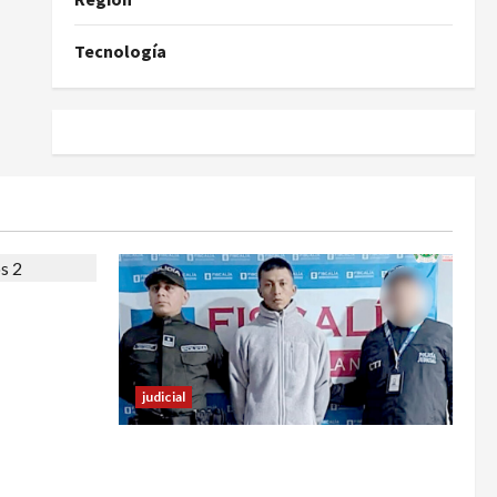
Tecnología
familiar de
 estos
judicial
En Pasto responsable de homicidio
no pudo burlar la justicia y deberá