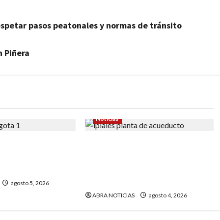
espetar pasos peatonales y normas de tránsito
n Piñera
Noticias
en las presuntas
En Ipiales gobernaron clanes
os ‘gota a gota’.
políticos y nunca construyeron
aso
la planta del acueducto. Hoy
son los ‘defensores’
agosto 5, 2026
ABRA NOTICIAS
agosto 4, 2026