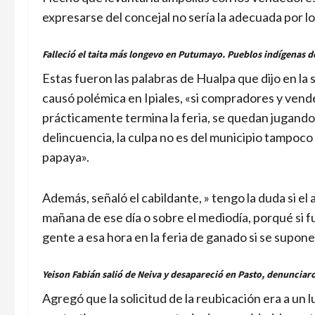
expresarse del concejal no sería la adecuada por lo
Falleció el taita más longevo en Putumayo. Pueblos indígenas d
Estas fueron las palabras de Hualpa que dijo en la 
causó polémica en Ipiales, «si compradores y ven
prácticamente termina la feria, se quedan jugando 
delincuencia, la culpa no es del municipio tampoco 
papaya».
Además, señaló el cabildante, » tengo la duda si el
mañana de ese día o sobre el mediodía, porqué si 
gente a esa hora en la feria de ganado si se supon
Yeison Fabián salió de Neiva y desapareció en Pasto, denunciar
Agregó que la solicitud de la reubicación era a un 