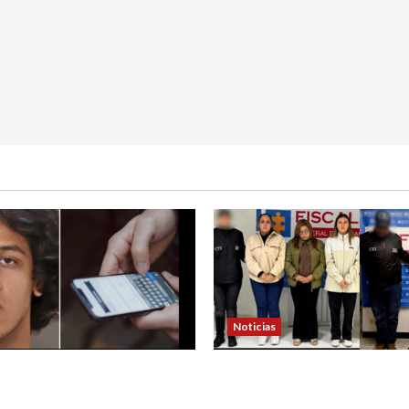
Noticias
 de padre de familia que
4 capturados en caso Com
ra atrapar a presunto
Nariño fueron acusados de