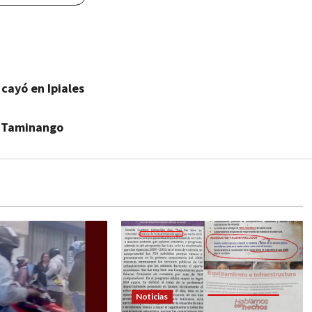
 cayó en Ipiales
e Taminango
Noticias