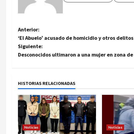
N
Anterior:
‘El Abuelo’ acusado de homicidio y otros delitos
a
Siguiente:
v
Desconocidos ultimaron a una mujer en zona d
e
g
HISTORIAS RELACIONADAS
a
c
i
Noticias
Noticias
ó