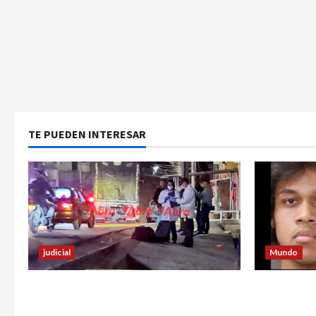
TE PUEDEN INTERESAR
judicial
Mundo
Un hombre fue baleado en plena
Estrategia
calle en un sector de Pasto
utilizó pa