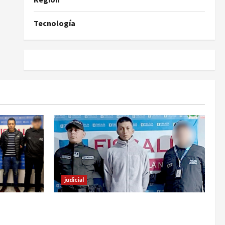
Tecnología
judicial
familiar de
En Pasto responsable de homicidio
 estos
no pudo burlar la justicia y deberá