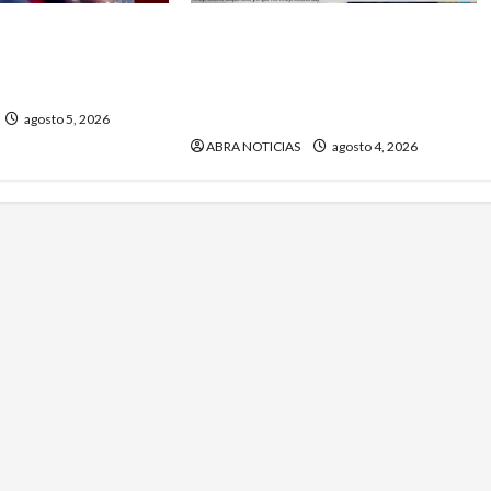
en las presuntas
En Ipiales gobernaron clanes
os ‘gota a gota’.
políticos y nunca construyeron
aso
la planta del acueducto. Hoy
son los ‘defensores’
agosto 5, 2026
ABRA NOTICIAS
agosto 4, 2026