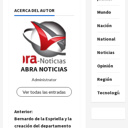
ACERCA DEL AUTOR
Mundo
Nación
National
Noticias
Opinión
ABRA NOTICIAS
Región
Administrator
Ver todas las entradas
Tecnología
N
Anterior:
Bernardo de la Espriella y la
a
creación del departamento