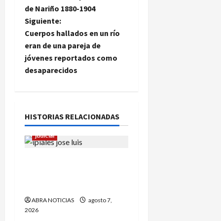
de Nariño 1880-1904
v
Siguiente:
e
Cuerpos hallados en un río
eran de una pareja de
g
jóvenes reportados como
desaparecidos
a
c
i
HISTORIAS RELACIONADAS
ó
judicial
n
Nariñense murió en Cali
tras sufrir accidente de
d
tránsito
e
ABRA NOTICIAS
agosto 7,
2026