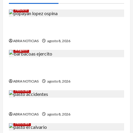
Nación
Reclaman cadáver en Medicina Legal que
falleció en el Inpec. Exigen investigación
ABRA NOTICIAS
agosto 8, 2026
Región
Comunidad de Barbacoas desmiente versiones
del Ejército
ABRA NOTICIAS
agosto 8, 2026
Noticias
Esto dejó accidente en un sector de Pasto
ABRA NOTICIAS
agosto 8, 2026
Noticias