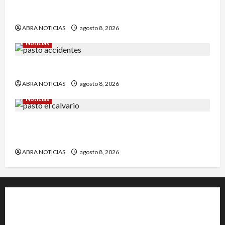
Comunidad de Barbacoas desmiente versiones
del Ejército
ABRA NOTICIAS
agosto 8, 2026
Noticias
Esto dejó accidente en un sector de Pasto
ABRA NOTICIAS
agosto 8, 2026
Noticias
Identifican a víctima baleada en la Comuna
Once de Pasto
ABRA NOTICIAS
agosto 8, 2026
+202-555-0156
23 Miller Court Hagerstown.