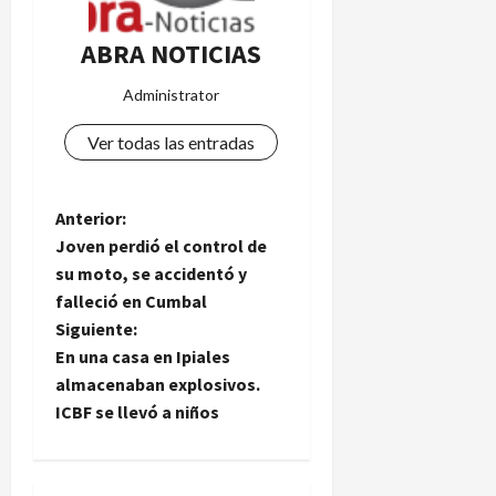
ABRA NOTICIAS
Administrator
Ver todas las entradas
N
Anterior:
Joven perdió el control de
a
su moto, se accidentó y
falleció en Cumbal
v
Siguiente:
e
En una casa en Ipiales
almacenaban explosivos.
g
ICBF se llevó a niños
a