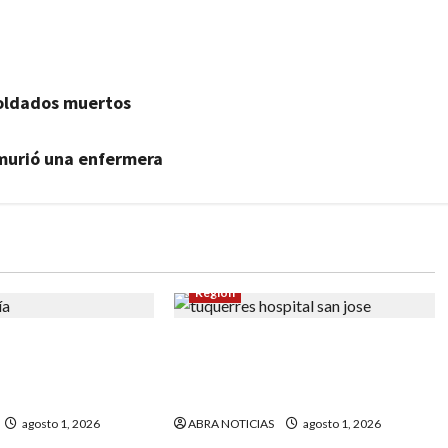
soldados muertos
 murió una enfermera
Región
 aprobaron crédito
Denuncian que en Túquerres no
r al municipio de
tiene médico para práctica de
ño
necropsia
agosto 1, 2026
ABRA NOTICIAS
agosto 1, 2026