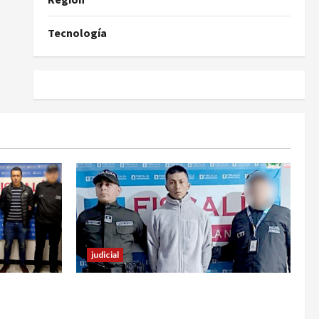
Tecnología
judicial
familiar de
En Pasto responsable de homicidio
 estos
no pudo burlar la justicia y deberá