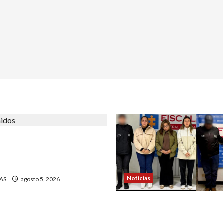
 de padre de familia que
ra atrapar a presunto
su hija
Noticias
AS
agosto 5, 2026
4 capturados en caso Com
Nariño fueron acusados de