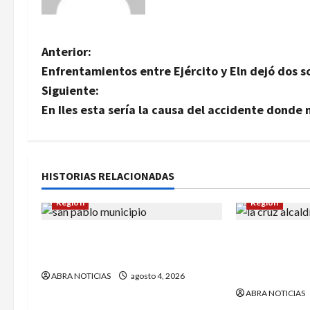
N
Anterior:
Enfrentamientos entre Ejército y Eln dejó dos 
a
Siguiente:
v
En Iles esta sería la causa del accidente donde
e
g
HISTORIAS RELACIONADAS
a
Región
Región
c
Rechazan atentado contra un
8 concejales
i
docente en San Pablo
para endeuda
La Cruz-Nari
ABRA NOTICIAS
agosto 4, 2026
ó
ABRA NOTICIAS