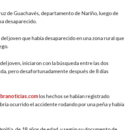
acruz de Guachavés, departamento de Nariño, luego de
aba desaparecido.
 del joven que había desaparecido en una zona rural que
ego.
el joven, iniciaron con la búsqueda entre las dos
 vida, pero desafortunadamente después de 8 días
branoticias.com
los hechos se habían registrado
abría ocurrido el accidente rodando por una peña y había
Ospitia, de 18 años de edad, y según su documento de