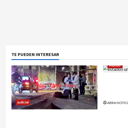
TE PUEDEN INTERESAR
Mundo
Estrategia
utilizó pa
abusar de 
judicial
ABRA NOTICI
Un hombre fue baleado en plena
calle en un sector de Pasto