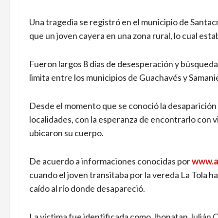
Una tragedia se registró en el municipio de Sant
que un joven cayera en una zona rural, lo cual est
Fueron largos 8 días de desesperación y búsqueda
limita entre los municipios de Guachavés y Samani
Desde el momento que se conoció la desaparición d
localidades, con la esperanza de encontrarlo con
ubicaron su cuerpo.
De acuerdo a informaciones conocidas por
www.a
cuando el joven transitaba por la vereda La Tola h
caído al río donde desapareció.
La víctima fue identificada como Jhonatan Julián 