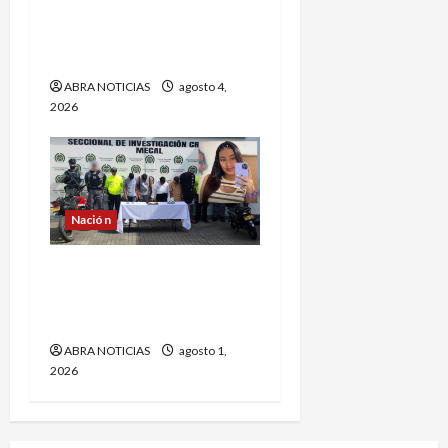
Las 5 demandas que
buscan tumbar a
Abelardo de La Espriella
ABRA NOTICIAS
agosto 4,
2026
Nación
5 capturados por el caso
de María Camila. Exigen
pena máxima
ABRA NOTICIAS
agosto 1,
2026