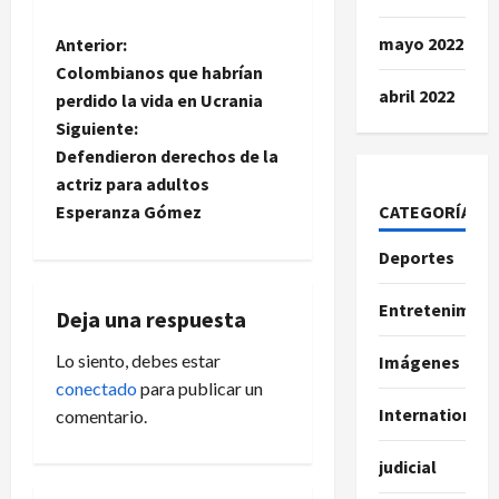
mayo 2022
N
Anterior:
Colombianos que habrían
a
abril 2022
perdido la vida en Ucrania
Siguiente:
v
Defendieron derechos de la
e
actriz para adultos
CATEGORÍAS
Esperanza Gómez
g
Deportes
a
Entretenimien
Deja una respuesta
c
Lo siento, debes estar
Imágenes
i
conectado
para publicar un
International
comentario.
ó
n
judicial