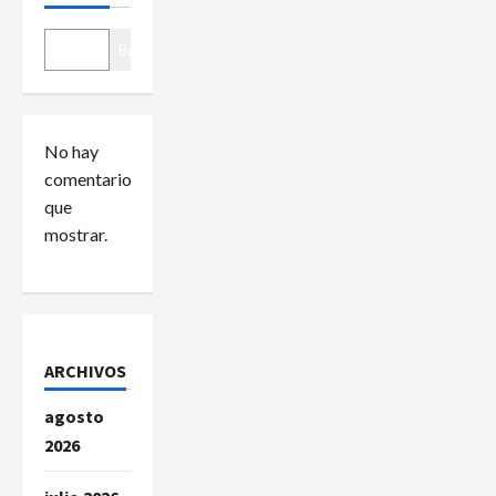
n
Buscar
d
e
No hay
e
comentarios
que
n
mostrar.
t
r
a
ARCHIVOS
d
agosto
2026
a