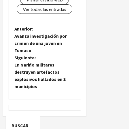
Ver todas las entradas
N
Anterior:
Avanza investigación por
a
crimen de una joven en
Tumaco
v
Siguiente:
e
En Nariño militares
destruyen artefactos
g
explosivos hallados en 3
municipios
a
c
i
ó
BUSCAR