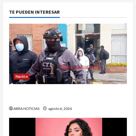
TE PUEDEN INTERESAR
Nación
Cayó banda ‘Los Quintis’ señalados de
vandalizar cajeros automáticos. Así delinquían
ABRA NOTICIAS
agosto 6, 2026