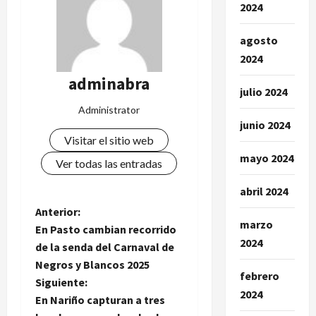
2024
agosto
2024
adminabra
julio 2024
Administrator
junio 2024
Visitar el sitio web
mayo 2024
Ver todas las entradas
abril 2024
N
Anterior:
marzo
En Pasto cambian recorrido
a
2024
de la senda del Carnaval de
Negros y Blancos 2025
v
febrero
Siguiente:
2024
e
En Nariño capturan a tres