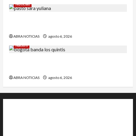
Noticias
En Pasto acusan a la Fiscalía de no avanzar en
el caso de Sara Yuliana quien fue quemada
ABRA NOTICIAS
agosto 6, 2026
Nación
Cayó banda ‘Los Quintis’ señalados de
vandalizar cajeros automáticos. Así delinquían
ABRA NOTICIAS
agosto 6, 2026
+202-555-0156
23 Miller Court Hagerstown.
Conway