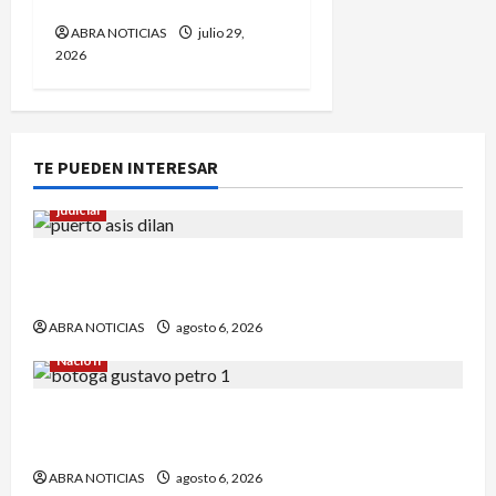
corona
ABRA NOTICIAS
julio 29,
2026
TE PUEDEN INTERESAR
judicial
Halla sin vida a niño reportado como
desaparecido en Puerto Asís-Putumayo
ABRA NOTICIAS
agosto 6, 2026
Nación
¿Qué dice la carta que escribió un sargento (r)
al presidente Gustavo Petro?
ABRA NOTICIAS
agosto 6, 2026