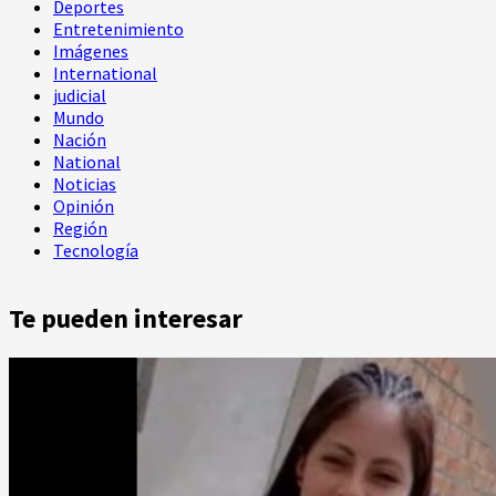
Deportes
Entretenimiento
Imágenes
International
judicial
Mundo
Nación
National
Noticias
Opinión
Región
Tecnología
Te pueden interesar