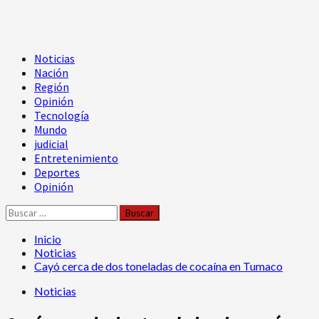
Menú
Noticias
principal
Nación
Región
Opinión
Tecnología
Mundo
judicial
Entretenimiento
Deportes
Opinión
Buscar:
Inicio
Noticias
Cayó cerca de dos toneladas de cocaína en Tumaco
Noticias