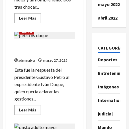
mayo 2022
tras chocar...
abril 2022
Leer
Leer Más
más
acerca
de
Nación
Jóvenes
fallecieron
tras
Petro desmintió y lo peinó a
chocar
CATEGORÍAS
con
Duque
vehículo
recolector
Deportes
adminabra
marzo 27, 2025
de
basuras
Esta fue la respuesta del
Entretenimien
presidente Gustavo Petro al
expresidente Iván Duque,
Imágenes
quien quería aclarar las
gestiones...
International
Leer
Leer Más
judicial
más
acerca
de
Petro
Mundo