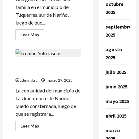
por
octubre
un
familia en el municipio de
vehículo.
2025
Uno
Túquerres, sur de Nariño,
de
luego de que...
ellos
septiembre
falleció
2025
Leer
Leer Más
más
acerca
de
agosto
Adulto
mayor
2025
falleció
Desconocidos balearon a
en
Túquerres
julio 2025
una mujer en La Unión
tras
caer
adminabra
marzo 29, 2025
a
junio 2025
una
La comunidad del municipio de
quebrada
La Unión, norte de Nariño,
mayo 2025
quedó consternada, luego de
que se registrara...
abril 2025
Leer
Leer Más
marzo
más
acerca
2025
de