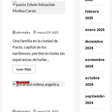
Desconocidos
balearon
a
febrero
una
mujer
2025
Cuerpo recuperado en Pasto
en
La
sería de Edwin Sebastián
Unión
enero 2025
adminabra
marzo 29, 2025
Una familia en la ciudad de
diciembre
Pasto, capital de los
2024
nariñenses, perdieron todas las
noviembre
esperanzas de hallar...
2024
Leer
Leer Más
más
acerca
octubre
de
Nación
Cuerpo
2024
recuperado
en
Una joven se sometió a un
Pasto
septiembre
sería
procedimiento estético y
de
2024
Edwin
falleció
Sebastián
adminabra
marzo 28, 2025