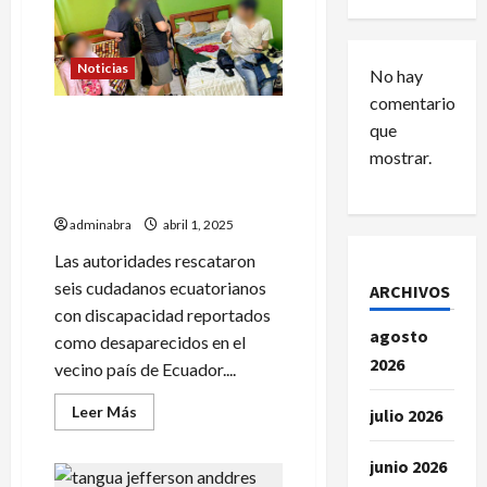
Noticias
No hay
comentarios
Ecuatorianos fueron
que
rescatados en Nariño. Los
mostrar.
engañaron con llevarlos a
EE.UU
adminabra
abril 1, 2025
Las autoridades rescataron
seis cudadanos ecuatorianos
ARCHIVOS
con discapacidad reportados
agosto
como desaparecidos en el
2026
vecino país de Ecuador....
Leer
Leer Más
julio 2026
más
acerca
de
junio 2026
Ecuatorianos
fueron