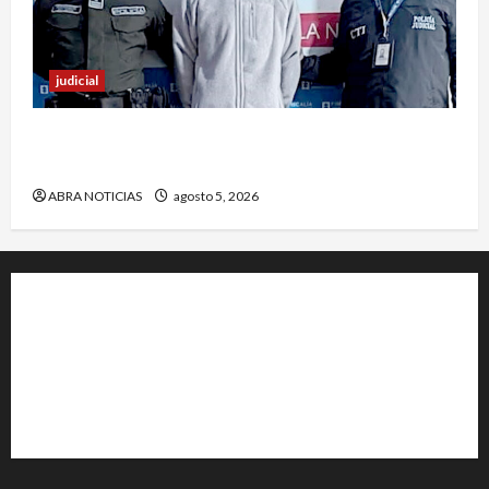
judicial
En Pasto responsable de homicidio no pudo
burlar la justicia y deberá cumplir condena
ABRA NOTICIAS
agosto 5, 2026
+202-555-0156
23 Miller Court Hagerstown.
Conway
acenews@support.com