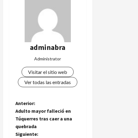
adminabra
Administrator
Visitar el sitio web
Ver todas las entradas
N
Anterior:
Adulto mayor falleció en
a
Túquerres tras caer a una
quebrada
v
Siguiente: