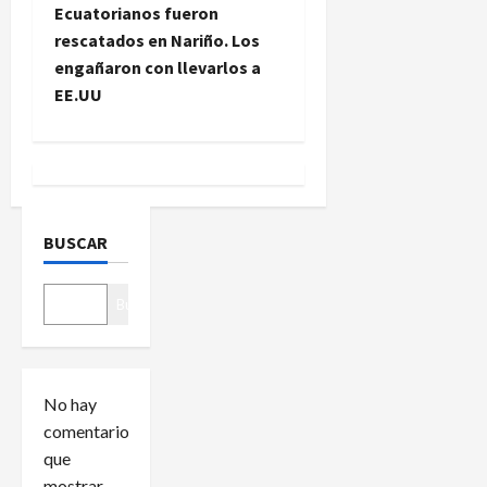
e
Ecuatorianos fueron
rescatados en Nariño. Los
g
engañaron con llevarlos a
EE.UU
a
c
i
ó
BUSCAR
n
Buscar
d
e
No hay
e
comentarios
que
n
mostrar.