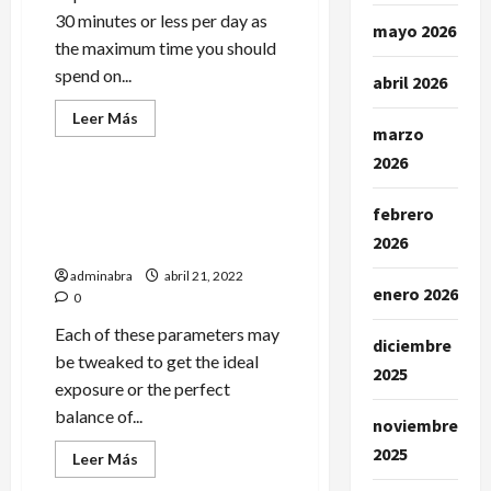
30 minutes or less per day as
mayo 2026
the maximum time you should
spend on...
abril 2026
Leer
Leer Más
más
marzo
Noticias
acerca
2026
de
How
Much
Stock Markets Experience
Time
febrero
Volatility Amidst Global
On
Social
2026
Economic Uncertainty
Networks
Is
adminabra
abril 21, 2022
Considered
enero 2026
0
Healthy
Each of these parameters may
diciembre
be tweaked to get the ideal
2025
exposure or the perfect
balance of...
noviembre
2025
Leer
Leer Más
más
Noticias
acerca