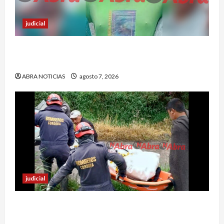
judicial
Nariñense murió en Cali tras sufrir accidente de
tránsito
ABRA NOTICIAS
agosto 7, 2026
judicial
Identifican cuerpo sin vida de un hombre en el
municipio de Córdoba