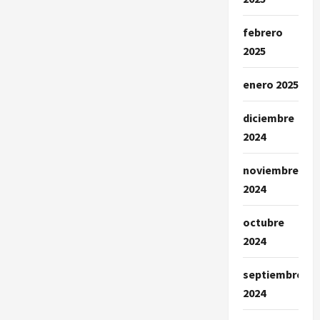
entradas
Around
The
World
febrero
2025
enero 2025
diciembre
2024
noviembre
2024
octubre
2024
septiembre
2024