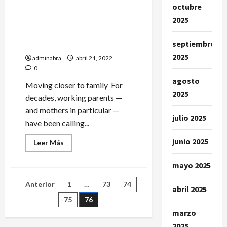
de
octubre
Stock
2025
Markets
How Work From Home
Experience
Spurred Employee To Move
Volatility
Amidst
septiembre
Around The World
Global
Economic
2025
adminabra
abril 21, 2022
Uncertainty
0
agosto
Moving closer to family For
2025
decades, working parents —
and mothers in particular —
julio 2025
have been calling...
junio 2025
Leer
Leer Más
más
acerca
de
mayo 2025
How
Work
Paginación
Anterior
1
…
73
74
From
abril 2025
Home
Spurred
75
76
de
Employee
marzo
To
Move
2025