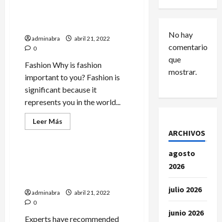
NASA’s Perseverance Rover
Sends Back Stunning
Images from Mars
No hay
adminabra
abril 21, 2022
comentarios
0
que
Fashion Why is fashion
mostrar.
important to you? Fashion is
significant because it
represents you in the world...
Leer
Leer Más
más
ARCHIVOS
Noticias
acerca
de
NASA’s
agosto
Perseverance
How Much Time On Social
Rover
2026
Networks Is Considered
Sends
Back
Healthy
Stunning
julio 2026
Images
adminabra
abril 21, 2022
from
0
Mars
junio 2026
Experts have recommended