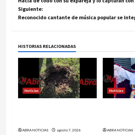
Hacía de todo con su expareja y lo capturan con
a
Siguiente:
v
Reconocido cantante de música popular se integ
e
g
HISTORIAS RELACIONADAS
a
c
i
Noticias
Noticias
ó
n
En Pasto habrían lanzado
En Pasto acus
artefactos explosivos contra
no avanzar en
d
dos estaciones de Policía
Yuliana qui
e
ABRA NOTICIAS
agosto 7, 2026
ABRA NOTICIAS