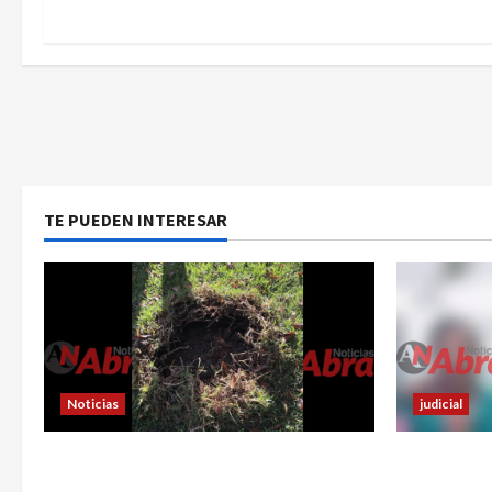
e
n
t
r
a
TE PUEDEN INTERESAR
d
a
s
Noticias
judicial
En Pasto habrían lanzado artefactos
Nariñense m
explosivos contra dos estaciones de
accidente 