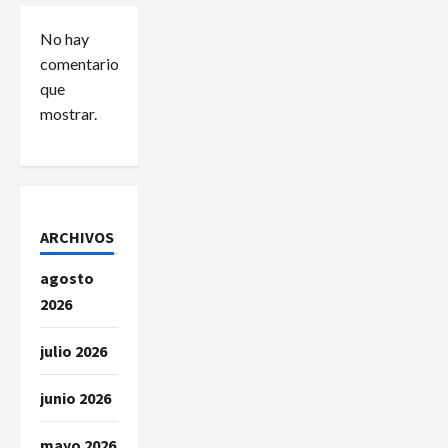
d
No hay
e
comentarios
e
que
mostrar.
n
t
r
ARCHIVOS
a
agosto
d
2026
a
julio 2026
s
junio 2026
mayo 2026