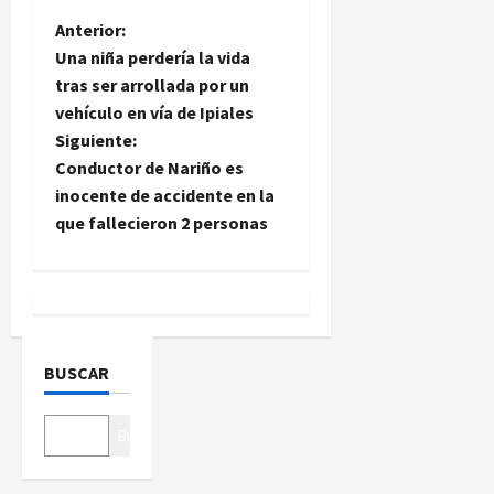
N
Anterior:
Una niña perdería la vida
a
tras ser arrollada por un
vehículo en vía de Ipiales
v
Siguiente:
e
Conductor de Nariño es
inocente de accidente en la
g
que fallecieron 2 personas
a
c
i
BUSCAR
ó
Buscar
n