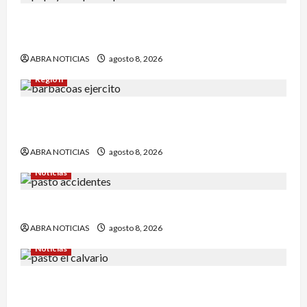
Reclaman cadáver en Medicina Legal que
falleció en el Inpec. Exigen investigación
ABRA NOTICIAS
agosto 8, 2026
Región
Comunidad de Barbacoas desmiente versiones
del Ejército
ABRA NOTICIAS
agosto 8, 2026
Noticias
Esto dejó accidente en un sector de Pasto
ABRA NOTICIAS
agosto 8, 2026
Noticias
Identifican a víctima baleada en la Comuna
Once de Pasto