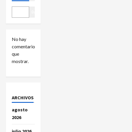
ó
Buscar
n
d
No hay
comentarios
e
que
e
mostrar.
n
t
r
ARCHIVOS
a
agosto
2026
d
julio 2026