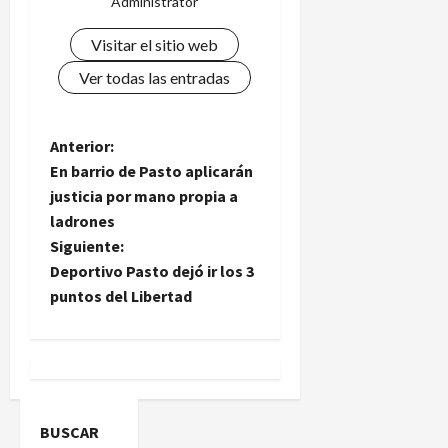
Administrator
Visitar el sitio web
Ver todas las entradas
N
Anterior:
En barrio de Pasto aplicarán
a
justicia por mano propia a
ladrones
v
Siguiente:
e
Deportivo Pasto dejó ir los 3
puntos del Libertad
g
a
c
BUSCAR
i