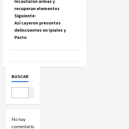
Incautaron armas y
v
recuperan elementos
e
Siguiente:
Así cayeron presuntos
g
delincuentes en Ipiales y
Pasto
a
c
i
ó
BUSCAR
n
Buscar
d
e
No hay
e
comentarios