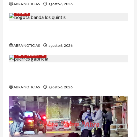
ABRA NOTICIAS
agosto 6, 2026
Nación
Cayó banda ‘Los Quintis’ señalados de
vandalizar cajeros automáticos. Así delinquían
ABRA NOTICIAS
agosto 6, 2026
Entretenimiento
Puerres espera quedarse con la corona del
Reinado del Turismo 2026
ABRA NOTICIAS
agosto 6, 2026