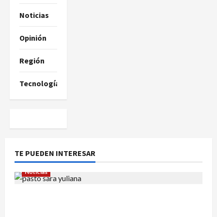
Noticias
Opinión
Región
Tecnología
TE PUEDEN INTERESAR
Noticias
En Pasto acusan a la Fiscalía de no avanzar en
el caso de Sara Yuliana quien fue quemada