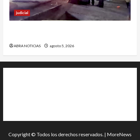
judicial
Un hombre fue baleado en plena calle en un
sector de Pasto
ABRA NOTICIAS
agosto 5, 2026
+202-555-0156
23 Miller Court Hagerstown.
Conway
acenews@support.com
Copyright © Todos los derechos reservados.
|
MoreNews