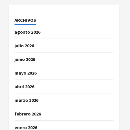
d
e
ARCHIVOS
e
agosto 2026
n
julio 2026
t
r
junio 2026
a
mayo 2026
d
abril 2026
a
marzo 2026
s
febrero 2026
enero 2026