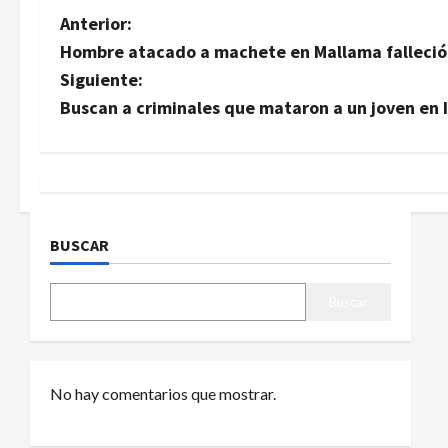
N
Anterior:
Hombre atacado a machete en Mallama falleció 
a
Siguiente:
v
Buscan a criminales que mataron a un joven en I
e
g
a
BUSCAR
c
Buscar
i
ó
No hay comentarios que mostrar.
n