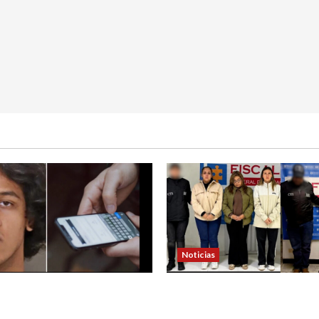
Noticias
 de padre de familia que
4 capturados en caso Com
ra atrapar a presunto
Nariño fueron acusados de