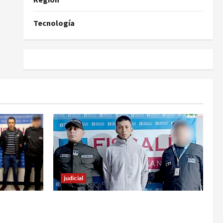
Tecnología
judicial
familiar de
En Pasto responsable de homicidio
 estos
no pudo burlar la justicia y deberá