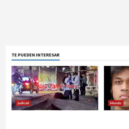
TE PUEDEN INTERESAR
judicial
Mundo
Un hombre fue baleado en plena
Estrategia
calle en un sector de Pasto
utilizó pa