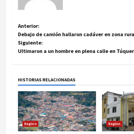
N
Anterior:
Debajo de camión hallaron cadáver en zona rur
a
Siguiente:
v
Ultimaron a un hombre en plena calle en Túque
e
g
HISTORIAS RELACIONADAS
a
c
i
Región
Región
ó