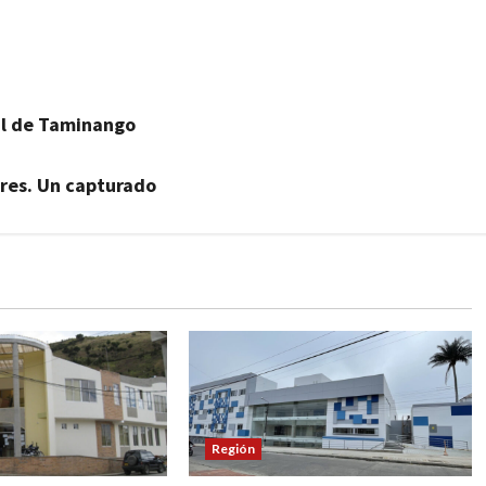
al de Taminango
rres. Un capturado
Región