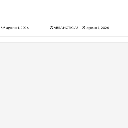
 aprobaron crédito
Denuncian que en Túquerres no
r al municipio de
tiene médico para práctica de
ño
necropsia
agosto 1, 2026
ABRA NOTICIAS
agosto 1, 2026