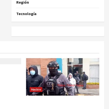
Región
Tecnología
ía de no
 Yuliana
Nación
Cayó banda ‘Los Quintis’ señalados
de vandalizar cajeros automáticos.