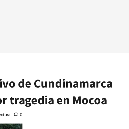
tivo de Cundinamarca
or tragedia en Mocoa
ectura
0