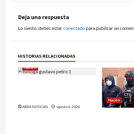
e
g
Deja una respuesta
a
Lo siento, debes estar
conectado
para publicar un coment
c
i
HISTORIAS RELACIONADAS
ó
Nación
n
¿Qué dice la carta que escribió
d
un sargento (r) al presidente
Gustavo Petro?
e
Nación
ABRA NOTICIAS
agosto 6, 2026
e
Cayó banda ‘
señalados de
n
automáticos.