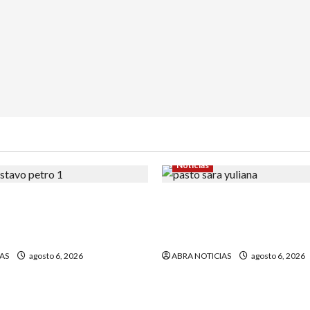
Noticias
la carta que escribió un
En Pasto acusan a la Fiscal
r) al presidente Gustavo
avanzar en el caso de Sara
quien fue quemada
AS
agosto 6, 2026
ABRA NOTICIAS
agosto 6, 2026