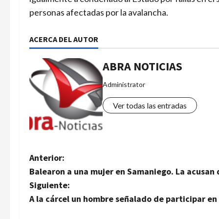
personas afectadas por la avalancha.
ACERCA DEL AUTOR
ABRA NOTICIAS
Administrator
Ver todas las entradas
N
Anterior:
Balearon a una mujer en Samaniego. La acusan 
a
Siguiente:
v
A la cárcel un hombre señalado de participar en 