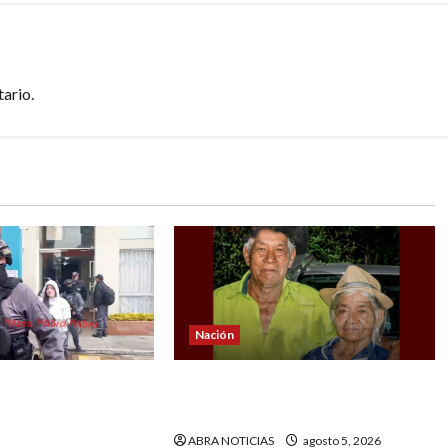
ario.
Nación
Los Quintis’
Conmoción por el homicidio de
 vandalizar cajeros
una pareja de adultos mayores
 Así delinquían
ABRA NOTICIAS
agosto 5, 2026