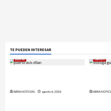
TE PUEDEN INTERESAR
judicial
Nación
Halla sin vida a niño reportado como
¿Qué dice 
desaparecido en Puerto Asís-
sargento (
Putumayo
Petro?
ABRA NOTICIAS
agosto 6, 2026
ABRA NOTICI