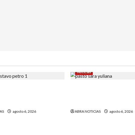
Noticias
la carta que escribió un
En Pasto acusan a la Fiscal
r) al presidente Gustavo
avanzar en el caso de Sara
quien fue quemada
AS
agosto 6, 2026
ABRA NOTICIAS
agosto 6, 2026