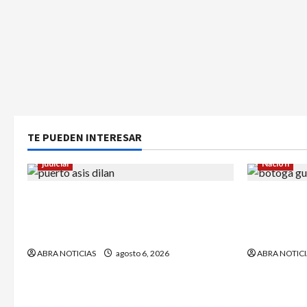
TE PUEDEN INTERESAR
judicial
Nación
Halla sin vida a niño reportado como
¿Qué dice 
desaparecido en Puerto Asís-
sargento (
Putumayo
Petro?
ABRA NOTICIAS
agosto 6, 2026
ABRA NOTICI