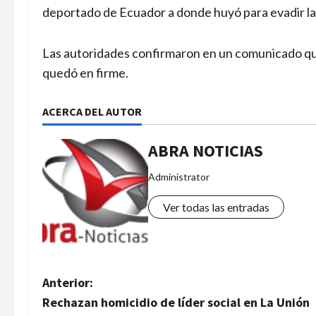
deportado de Ecuador a donde huyó para evadir la 
Las autoridades confirmaron en un comunicado que
quedó en firme.
ACERCA DEL AUTOR
ABRA NOTICIAS
Administrator
Ver todas las entradas
N
Anterior:
Rechazan homicidio de líder social en La Unión