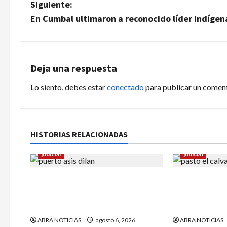
a
Siguiente:
v
En Cumbal ultimaron a reconocido líder indígen
e
g
Deja una respuesta
a
Lo siento, debes estar
conectado
para publicar un coment
c
i
HISTORIAS RELACIONADAS
ó
judicial
judicial
n
Halla sin vida a niño reportado
Un hombre fu
d
como desaparecido en Puerto
plena calle e
Asís-Putumayo
Pasto
e
ABRA NOTICIAS
agosto 6, 2026
ABRA NOTICIAS