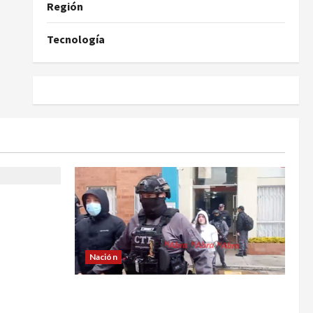
Región
Tecnología
ía de no
 Yuliana
Nación
Cayó banda ‘Los Quintis’ señalados
de vandalizar cajeros automáticos.