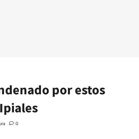
ondenado por estos
Ipiales
ura
0