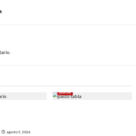
a
ario.
judicial
e baleado en
En Pasto responsable de
n un sector de
homicidio no pudo burlar la
justicia y deberá cumplir
condena
agosto 5, 2026