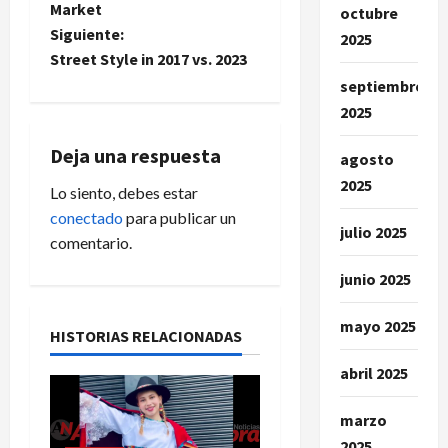
Market
octubre
v
Siguiente:
2025
e
Street Style in 2017 vs. 2023
septiembre
g
2025
a
Deja una respuesta
agosto
c
2025
Lo siento, debes estar
conectado
para publicar un
i
julio 2025
comentario.
ó
junio 2025
n
mayo 2025
HISTORIAS RELACIONADAS
d
abril 2025
e
marzo
e
2025