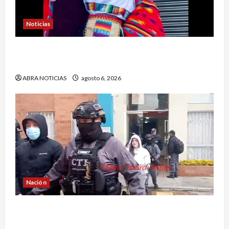
Noticias
En Pasto acusan a la Fiscalía de no avanzar en
el caso de Sara Yuliana quien fue quemada
ABRA NOTICIAS
agosto 6, 2026
Nación
Cayó banda ‘Los Quintis’ señalados de
vandalizar cajeros automáticos. Así delinquían