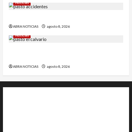
Noticias
Esto dejó accidente en un sector de Pasto
ABRA NOTICIAS
agosto 8, 2026
Noticias
Identifican a víctima baleada en la Comuna
Once de Pasto
ABRA NOTICIAS
agosto 8, 2026
+202-555-0156
23 Miller Court Hagerstown.
Conway
acenews@support.com