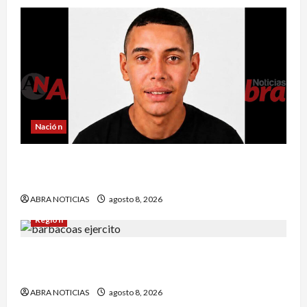
Nación
Reclaman cadáver en Medicina Legal que
falleció en el Inpec. Exigen investigación
ABRA NOTICIAS
agosto 8, 2026
Región
Comunidad de Barbacoas desmiente versiones
del Ejército
ABRA NOTICIAS
agosto 8, 2026