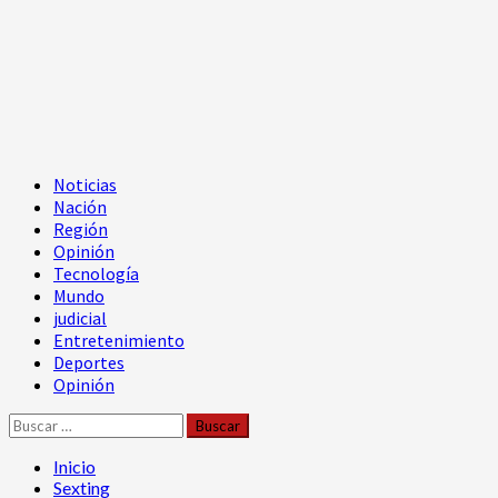
Menú
Noticias
principal
Nación
Región
Opinión
Tecnología
Mundo
judicial
Entretenimiento
Deportes
Opinión
Buscar:
Inicio
Sexting