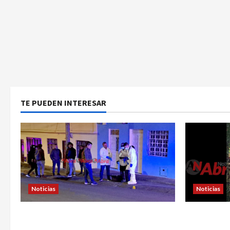
TE PUEDEN INTERESAR
Noticias
Noticias
Identifican a víctima baleada en la
En Pasto h
Comuna Once de Pasto
explosivos