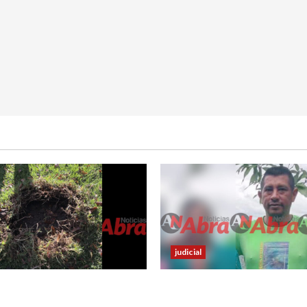
judicial
abrían lanzado artefactos
Nariñense murió en Cali tra
 contra dos estaciones de
accidente de tránsito