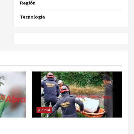
Región
Tecnología
judicial
s sufrir
Identifican cuerpo sin vida de un
hombre en el municipio de Córdoba