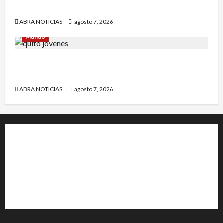
municipio de Córdoba
ABRA NOTICIAS
agosto 7, 2026
Mundo
Jóvenes salieron de viaje y 4 días después los
hallaron sin vida
ABRA NOTICIAS
agosto 7, 2026
+202-555-0156
23 Miller Court Hagerstown.
Conway
acenews@support.com