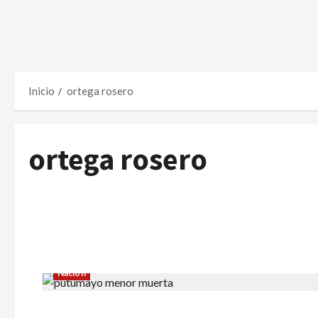
Inicio
ortega rosero
ortega rosero
Nación