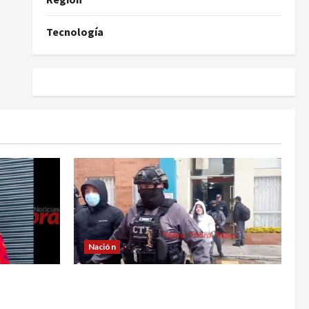
Tecnología
Nación
ía de no
Cayó banda ‘Los Quintis’ señalados
 Yuliana
de vandalizar cajeros automáticos.