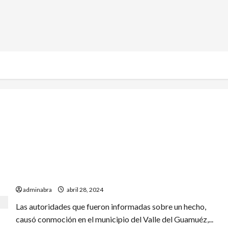
Adolescente reportada como desaparecida fue hallada
sin vida en Putumayo
adminabra
abril 28, 2024
Las autoridades que fueron informadas sobre un hecho,
causó conmoción en el municipio del Valle del Guamuéz,...