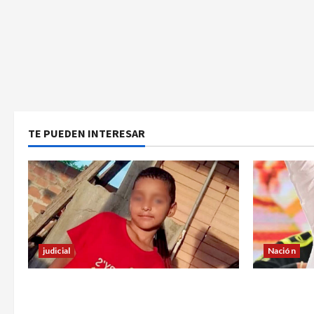
TE PUEDEN INTERESAR
Nación
judicial
¿Qué dice 
Halla sin vida a niño reportado como
sargento (
desaparecido en Puerto Asís-