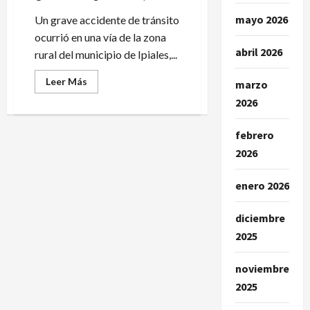
años
de
mayo 2026
Un grave accidente de tránsito
cárcel
ocurrió en una vía de la zona
abril 2026
rural del municipio de Ipiales,...
Leer
Leer Más
marzo
más
acerca
2026
de
Una
niña
febrero
perdería
la
2026
vida
tras
ser
enero 2026
arrollada
por
un
vehículo
diciembre
en
2025
vía
de
Ipiales
noviembre
2025