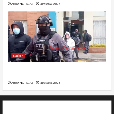
ABRA NOTICIAS
agosto 6, 2026
Nación
Cayó banda ‘Los Quintis’ señalados de
vandalizar cajeros automáticos. Así delinquían
ABRA NOTICIAS
agosto 6, 2026
+202-555-0156