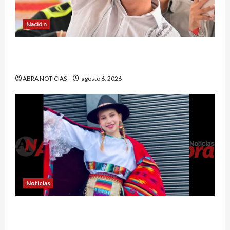
Nación
¿Qué dice la carta que escribió un sargento (r)
al presidente Gustavo Petro?
ABRA NOTICIAS
agosto 6, 2026
Noticias
En Pasto acusan a la Fiscalía de no avanzar en
el caso de Sara Yuliana quien fue quemada