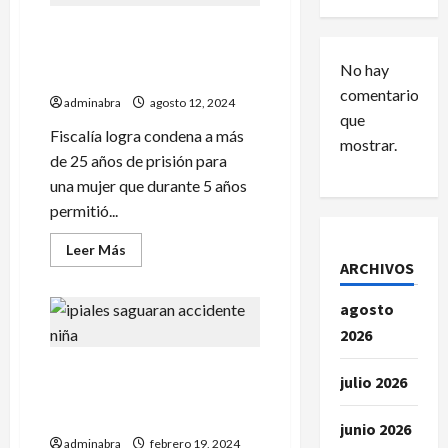
Por este aberrante caso
mujer fue condenada a más
No hay
de 25 años de cárcel
comentarios
adminabra
agosto 12, 2024
que
Fiscalía logra condena a más
mostrar.
de 25 años de prisión para
una mujer que durante 5 años
permitió...
Leer
Leer Más
más
ARCHIVOS
acerca
de
Por
agosto
este
aberrante
2026
caso
mujer
Una niña perdería la vida
fue
julio 2026
condenada
tras ser arrollada por un
a
vehículo en vía de Ipiales
más
junio 2026
de
adminabra
25
febrero 19, 2024