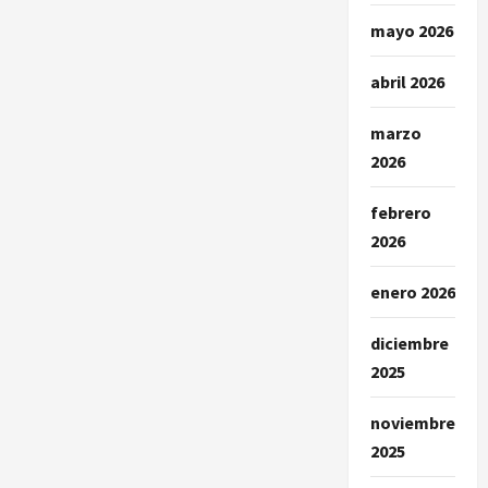
estrategia
de
mayo 2026
la
Policía
para
contrarrestar
abril 2026
la
delincuencia
en
marzo
Yacuanquer
2026
febrero
2026
enero 2026
diciembre
2025
noviembre
2025