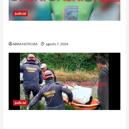
judicial
Nariñense murió en Cali tras sufrir accidente de
tránsito
ABRA NOTICIAS
agosto 7, 2026
judicial
Identifican cuerpo sin vida de un hombre en el
municipio de Córdoba