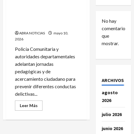
Esta es la estrategia de la
Policía para contrarrestar la
No hay
delincuencia en Yacuanquer
comentarios
ABRA NOTICIAS
mayo 10,
que
2026
mostrar.
Policía Comunitaria y
autoridades departamentales
adelantan jornadas
pedagógicas y de
acercamiento ciudadano para
ARCHIVOS
prevenir diferentes conductas
agosto
delictivas...
2026
Leer
Leer Más
más
acerca
julio 2026
de
Esta
es
junio 2026
la