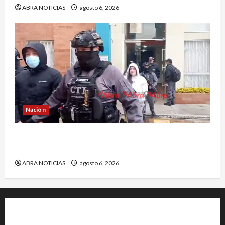
ABRA NOTICIAS
agosto 6, 2026
Nación
Cayó banda ‘Los Quintis’ señalados de
vandalizar cajeros automáticos. Así delinquían
ABRA NOTICIAS
agosto 6, 2026
+202-555-0156