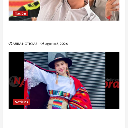
Nación
¿Qué dice la carta que escribió un sargento (r)
al presidente Gustavo Petro?
ABRA NOTICIAS
agosto 6, 2026
Noticias
En Pasto acusan a la Fiscalía de no avanzar en
el caso de Sara Yuliana quien fue quemada